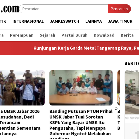
Pencarian
TIK
INTERNASIONAL
JAMKESWATCH
LAINNYA
JAWA TIMUR
ra
Perempuan
Sejarah
Partai Buruh
Download
Berita
Kunjungan Kerja Garda Metal Tangerang Raya, Perkuat Sin
BERIT
»
ing Putusan PTUN Prihal
Bertemu Bupati Bogor, FSPMI
KDM B
 Jabar Tuai Sorotan
Kantongi Rekomendasi Ini
KSPI J
: Yang Bayar UMSK Itu
Terkait Putusan PTUN
Unjuk 
usaha, Tapi Mengapa
Bandung
rnur Ngotot Melakukan