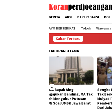
Loncat
tutup
ke
konten
BERITA
AKSI
DARI REDAKSI
POLI
AYO BERSERIKAT
Tokoh
Wawanca
Kabar Terbaru
LAPORAN UTAMA
«
ika Bapak Aing
Sengketa UMSK Jabar 2026
Band
gajukan Banding, MA Tak
Tak Berkesudahan, Dedi
UMSK
leh Mengubur Putusan
Mulyadi Terancam
KSPI
N Soal UMSK Jawa Barat
Pemberhentian Sementara
Peng
Dari Jabatannya
Gube