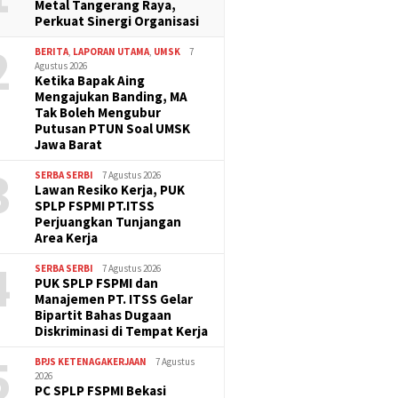
Metal Tangerang Raya,
Perkuat Sinergi Organisasi
2
BERITA
,
LAPORAN UTAMA
,
UMSK
7
Agustus 2026
Ketika Bapak Aing
Mengajukan Banding, MA
Tak Boleh Mengubur
Putusan PTUN Soal UMSK
Jawa Barat
3
SERBA SERBI
7 Agustus 2026
Lawan Resiko Kerja, PUK
SPLP FSPMI PT.ITSS
Perjuangkan Tunjangan
Area Kerja
4
SERBA SERBI
7 Agustus 2026
PUK SPLP FSPMI dan
Manajemen PT. ITSS Gelar
Bipartit Bahas Dugaan
Diskriminasi di Tempat Kerja
5
BPJS KETENAGAKERJAAN
7 Agustus
2026
PC SPLP FSPMI Bekasi