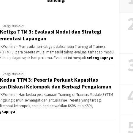
ing?
Redaksi
28 Agustus 2025
 Ketiga TTM 3: Evaluasi Modul dan Strategi
KPonline
ementasi Lapangan
 KPonline – Memasuki hari ketiga pelaksanaan Training of Trainers
 (TTM) 3, para peserta mulai memasuki tahap evaluasi terhadap modul
lah dipelajari sejak hari pertama. Evaluasi ini menjadi
selengkapnya
Redaksi
27 Agustus 2025
 Kedua TTM 3: Peserta Perkuat Kapasitas
KPonline
an Diskusi Kelompok dan Berbagi Pengalaman
 KPonline – Hari kedua pelaksanaan Training of Trainers Module 3 (TTM
langsung penuh semangat dan antusiasme. Peserta yang terbagi
i empat kelompok, terdiri dari perwakilan KSBSI dan KSPI,
gkapnya