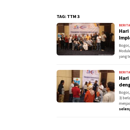
Band
TAG:
TTM 3
BERITA
Hari
Impl
Bogor,
Module
yang te
BERITA
Hari
deng
Bogor,
3) ber
menjad
selen