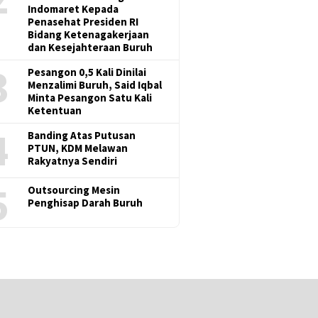
Indomaret Kepada
Penasehat Presiden RI
Bidang Ketenagakerjaan
dan Kesejahteraan Buruh
3
Pesangon 0,5 Kali Dinilai
Menzalimi Buruh, Said Iqbal
Minta Pesangon Satu Kali
Ketentuan
4
Banding Atas Putusan
PTUN, KDM Melawan
Rakyatnya Sendiri
5
Outsourcing Mesin
Penghisap Darah Buruh