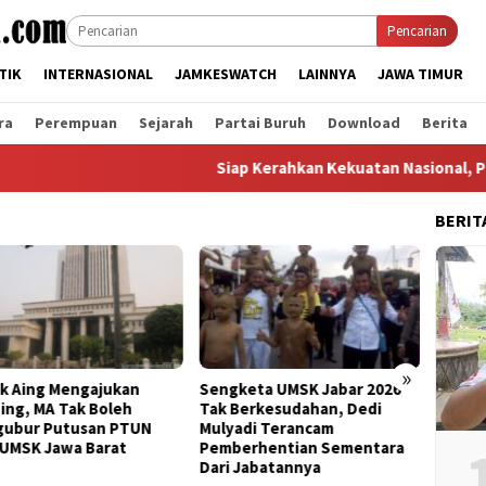
Pencarian
TIK
INTERNASIONAL
JAMKESWATCH
LAINNYA
JAWA TIMUR
ra
Perempuan
Sejarah
Partai Buruh
Download
Berita
Siap Kerahkan Kekuatan Nasional, PHK Efisi
BERIT
»
k Aing Mengajukan
Sengketa UMSK Jabar 2026
Bandin
ing, MA Tak Boleh
Tak Berkesudahan, Dedi
UMSK J
ubur Putusan PTUN
Mulyadi Terancam
KSPI: 
 UMSK Jawa Barat
Pemberhentian Sementara
Pengu
Dari Jabatannya
Guber