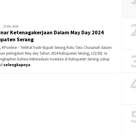
Bandi
Kontributor
23 Mei 2024
nar Ketenagakerjaan Dalam May Day 2024
Serang
paten Serang
, KPonline – Terlihat hadir Bupati Serang Ratu Tatu Chasanah dalam
ian peringatan May day Tahun 2024 Kabupaten Serang, (22/05). Ia
gkapkan bahwa keberadaan investasi di Kabupaten Serang cukup
if
selengkapnya