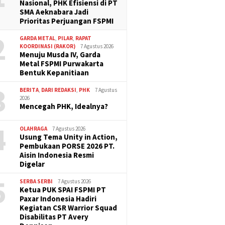
ng?
Nasional, PHK Efisiensi di PT
SMA Aeknabara Jadi
Prioritas Perjuangan FSPMI
2
GARDA METAL
,
PILAR
,
RAPAT
KOORDINASI (RAKOR)
7 Agustus 2026
Menuju Musda IV, Garda
Metal FSPMI Purwakarta
Bentuk Kepanitiaan
3
BERITA
,
DARI REDAKSI
,
PHK
7 Agustus
2026
Mencegah PHK, Idealnya?
4
OLAHRAGA
7 Agustus 2026
Usung Tema Unity in Action,
Pembukaan PORSE 2026 PT.
Aisin Indonesia Resmi
Digelar
5
SERBA SERBI
7 Agustus 2026
Ketua PUK SPAI FSPMI PT
Paxar Indonesia Hadiri
Kegiatan CSR Warrior Squad
Disabilitas PT Avery