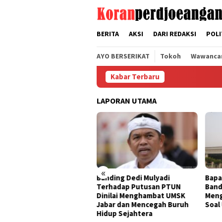
Loncat
tutup
ke
konten
BERITA
AKSI
DARI REDAKSI
POLI
AYO BERSERIKAT
Tokoh
Wawanca
Kabar Terbaru
LAPORAN UTAMA
«
temu Bupati Bogor, FSPMI
Banding Dedi Mulyadi
Bapa
tongi Rekomendasi Ini
Terhadap Putusan PTUN
Band
kait Putusan PTUN
Dinilai Menghambat UMSK
Meng
ndung
Jabar dan Mencegah Buruh
Soal
Hidup Sejahtera