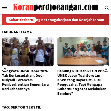
Loncat
Menu
ke
Mobile
konten
Turba PKP RI Bidang Ketenagakerjaan dan Kesejahteraan Buruh d
Kabar Terbaru
LAPORAN UTAMA
«
»
Sengketa UMSK Jabar 2026
Banding Putusan PTUN Prihal
Tak Berkesudahan, Dedi
UMSK Jabar Tuai Sorotan
Mulyadi Terancam
KSPI: Yang Bayar UMSK Itu
Pemberhentian Sementara
Pengusaha, Tapi Mengapa
Dari Jabatannya
Gubernur Ngotot Melakukan
Banding?
TAG:
SEKTOR TEKSTIL