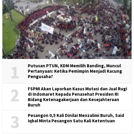
1
Putusan PTUN, KDM Memilih Banding, Muncul
Pertanyaan: Ketika Pemimpin Menjadi Kacung
Pengusaha?
2
FSPMI Akan Laporkan Kasus Mutasi dan Jual Rugi
di Indomaret Kepada Penasehat Presiden RI
Bidang Ketenagakerjaan dan Kesejahteraan
Buruh
3
Pesangon 0,5 Kali Dinilai Menzalimi Buruh, Said
Iqbal Minta Pesangon Satu Kali Ketentuan