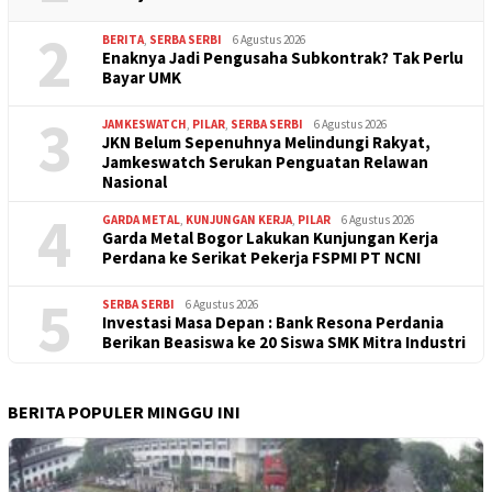
2
BERITA
,
SERBA SERBI
6 Agustus 2026
Enaknya Jadi Pengusaha Subkontrak? Tak Perlu
Bayar UMK
3
JAMKESWATCH
,
PILAR
,
SERBA SERBI
6 Agustus 2026
JKN Belum Sepenuhnya Melindungi Rakyat,
Jamkeswatch Serukan Penguatan Relawan
Nasional
4
GARDA METAL
,
KUNJUNGAN KERJA
,
PILAR
6 Agustus 2026
Garda Metal Bogor Lakukan Kunjungan Kerja
Perdana ke Serikat Pekerja FSPMI PT NCNI
5
SERBA SERBI
6 Agustus 2026
Investasi Masa Depan : Bank Resona Perdania
Berikan Beasiswa ke 20 Siswa SMK Mitra Industri
BERITA POPULER MINGGU INI