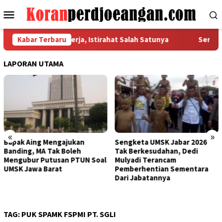
Loncat
Menu
ke
Mobile
konten
n Hak Dasar Pekerja, Istirahat Salah Satunya
Kabar Terbaru
Serikat Pe
LAPORAN UTAMA
«
»
ajukan
Sengketa UMSK Jabar 2026
Banding Putusan 
Boleh
Tak Berkesudahan, Dedi
UMSK Jabar Tuai 
n PTUN Soal
Mulyadi Terancam
KSPI: Yang Bayar 
Pemberhentian Sementara
Pengusaha, Tapi
Dari Jabatannya
Gubernur Ngotot
Banding?
TAG:
PUK SPAMK FSPMI PT. SGLI