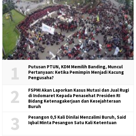
1
Putusan PTUN, KDM Memilih Banding, Muncul
Pertanyaan: Ketika Pemimpin Menjadi Kacung
Pengusaha?
2
FSPMI Akan Laporkan Kasus Mutasi dan Jual Rugi
di Indomaret Kepada Penasehat Presiden RI
Bidang Ketenagakerjaan dan Kesejahteraan
Buruh
3
Pesangon 0,5 Kali Dinilai Menzalimi Buruh, Said
Iqbal Minta Pesangon Satu Kali Ketentuan