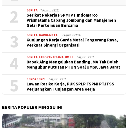
2
BERITA
7 Agustus 2026
Serikat Pekerja FSPMI PT Indomarco
Prismatama Cabang Jombang dan Manajemen
Gelar Pertemuan Bersama
3
BERITA
,
GARDA METAL
7 Agustus 2026
Kunjungan Kerja Garda Metal Tangerang Raya,
Perkuat Sinergi Organisasi
4
BERITA
,
LAPORAN UTAMA
,
UMSK
7 Agustus 2026
Bapak Aing Mengajukan Banding, MA Tak Boleh
Mengubur Putusan PTUN Soal UMSK Jawa Barat
5
SERBA SERBI
7 Agustus 2026
Lawan Resiko Kerja, PUK SPLP FSPMI PT.ITSS
Perjuangkan Tunjangan Area Kerja
BERITA POPULER MINGGU INI