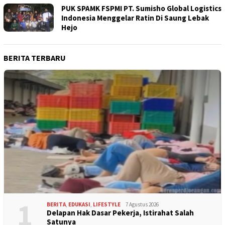
PUK SPAMK FSPMI PT. Sumisho Global Logistics
Indonesia Menggelar Ratin Di Saung Lebak
Hejo
BERITA TERBARU
1
BERITA
,
EDUKASI
,
LIFESTYLE
7 Agustus 2026
Delapan Hak Dasar Pekerja, Istirahat Salah
Satunya