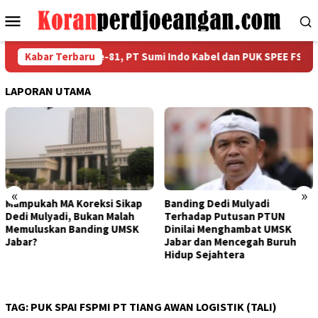
Loncat
Menu
ke
Mobile
konten
ahkan HUT RI ke-81, PT Sumi Indo Kabel dan PUK SPEE FSPMI Gela
Kabar Terbaru
LAPORAN UTAMA
«
»
eksi Sikap
Banding Dedi Mulyadi
Bapak Aing Meng
kan Malah
Terhadap Putusan PTUN
Banding, MA Tak 
ding UMSK
Dinilai Menghambat UMSK
Mengubur Putusa
Jabar dan Mencegah Buruh
UMSK Jawa Barat
Hidup Sejahtera
TAG:
PUK SPAI FSPMI PT TIANG AWAN LOGISTIK (TALI)