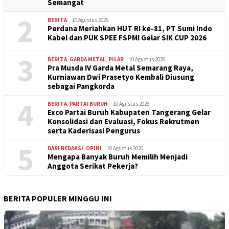
Semangat
2
BERITA
10 Agustus 2026
Perdana Meriahkan HUT RI ke-81, PT Sumi Indo
Kabel dan PUK SPEE FSPMI Gelar SIK CUP 2026
3
BERITA
,
GARDA METAL
,
PILAR
10 Agustus 2026
Pra Musda IV Garda Metal Semarang Raya,
Kurniawan Dwi Prasetyo Kembali Diusung
sebagai Pangkorda
4
BERITA
,
PARTAI BURUH
10 Agustus 2026
Exco Partai Buruh Kabupaten Tangerang Gelar
Konsolidasi dan Evaluasi, Fokus Rekrutmen
serta Kaderisasi Pengurus
5
DARI REDAKSI
,
OPINI
10 Agustus 2026
Mengapa Banyak Buruh Memilih Menjadi
Anggota Serikat Pekerja?
BERITA POPULER MINGGU INI