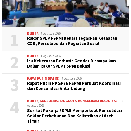
1
BERITA
8 Agustus 2026
Rakor SPLP FSPMI Bekasi Tegaskan Ketaatan
COS, Porselope dan Kegiatan Sosial
2
BERITA
8 Agustus 2026
Isu Kekerasan Berbasis Gender Disampaikan
Dalam Rakor SPLP FSPMI Bekasi
3
RAPAT RUTIN (RATIN)
8 Agustus 2026
Rapat Rutin PP SPEE FSPMI Perkuat Koordinasi
dan Konsolidasi Antarbidang
4
BERITA
,
KONSOLIDASI ANGGOTA
,
KONSOLIDASI ORGANISASI
8
Agustus 2026
Serikat Pekerja FSPMI Memperkuat Konsolidasi
Sektor Perkebunan Dan Kelistrikan di Aceh
Timur