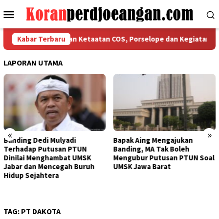
Loncat
Menu
ke
Mobile
konten
 Bekasi Tegaskan Ketaatan COS, Porselope dan Kegiatan Sosial
Kabar Terbaru
LAPORAN UTAMA
«
»
Bapak Aing Mengajukan
Sengketa UMSK Jabar 2026
Banding, MA Tak Boleh
Tak Berkesudahan, Dedi
Mengubur Putusan PTUN Soal
Mulyadi Terancam
UMSK Jawa Barat
Pemberhentian Sementara
Dari Jabatannya
TAG:
PT DAKOTA