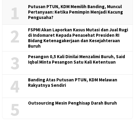
1
Putusan PTUN, KDM Memilih Banding, Muncul
Pertanyaan: Ketika Pemimpin Menjadi Kacung
Pengusaha?
2
FSPMI Akan Laporkan Kasus Mutasi dan Jual Rugi
di Indomaret Kepada Penasehat Presiden RI
Bidang Ketenagakerjaan dan Kesejahteraan
Buruh
3
Pesangon 0,5 Kali Dinilai Menzalimi Buruh, Said
Iqbal Minta Pesangon Satu Kali Ketentuan
4
Banding Atas Putusan PTUN, KDM Melawan
Rakyatnya Sendiri
5
Outsourcing Mesin Penghisap Darah Buruh