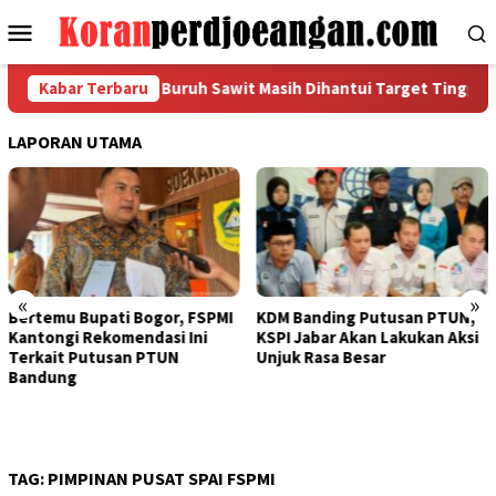
Loncat
Menu
ke
Mobile
konten
si FSPMI Sumut: Buruh Sawit Masih Dihantui Target Tinggi dan A
Kabar Terbaru
LAPORAN UTAMA
«
»
Bertemu Bupati Bogor, FSPMI
KDM Banding Putusan PTUN,
Kantongi Rekomendasi Ini
KSPI Jabar Akan Lakukan Aksi
Terkait Putusan PTUN
Unjuk Rasa Besar
Bandung
TAG:
PIMPINAN PUSAT SPAI FSPMI