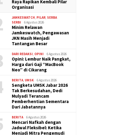
Raya Rapikan Kembali Pilar
Organisasi
2
JAMKESWATCH
,
PILAR
,
SERBA
SERBI
6 Agustus 2026
Minim Relawan
Jamkeswatch, Pengawasan
JKN Masih Menjadi
Tantangan Besar
3
DARI REDAKSI
,
OPINI
6 Agustus 2026
Opini: Lembur Naik Pangkat,
Harga dari Gaji “MacBook
Neo” di Cikarang
4
BERITA
,
UMSK
6 Agustus 2026
Sengketa UMSK Jabar 2026
Tak Berkesudahan, Dedi
Mulyadi Terancam
Pemberhentian Sementara
Dari Jabatannya
5
BERITA
6 Agustus 2026
Mencari Nafkah dengan
Jadwal Fleksibel: Ketika
Menjadi Mitra Pengemudi