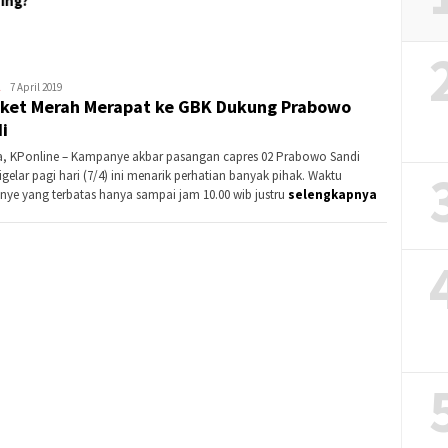
ing?
M
7 April 2019
aket Merah Merapat ke GBK Dukung Prabowo
Hidayat
i
a, KPonline – Kampanye akbar pasangan capres 02 Prabowo Sandi
gelar pagi hari (7/4) ini menarik perhatian banyak pihak. Waktu
ye yang terbatas hanya sampai jam 10.00 wib justru
selengkapnya