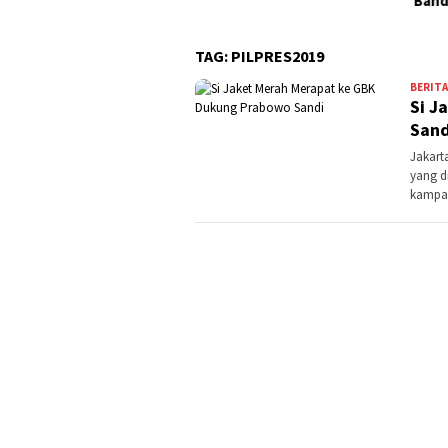
Band
TAG:
PILPRES2019
BERITA
Si J
Sand
Jakart
yang di
kampan