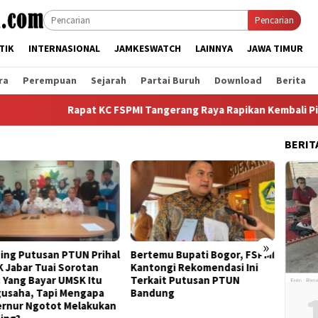
Pencarian
TIK
INTERNASIONAL
JAMKESWATCH
LAINNYA
JAWA TIMUR
ra
Perempuan
Sejarah
Partai Buruh
Download
Berita
Rapat KC FSPMI Tangerang Raya Rapikan Kembali Pilar Organ
BERIT
»
ing Putusan PTUN Prihal
Bertemu Bupati Bogor, FSPMI
KDM B
 Jabar Tuai Sorotan
Kantongi Rekomendasi Ini
KSPI J
: Yang Bayar UMSK Itu
Terkait Putusan PTUN
Unjuk 
usaha, Tapi Mengapa
Bandung
rnur Ngotot Melakukan