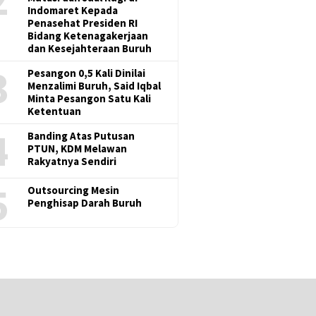
Indomaret Kepada
Penasehat Presiden RI
Bidang Ketenagakerjaan
dan Kesejahteraan Buruh
3
Pesangon 0,5 Kali Dinilai
Menzalimi Buruh, Said Iqbal
Minta Pesangon Satu Kali
Ketentuan
4
Banding Atas Putusan
PTUN, KDM Melawan
Rakyatnya Sendiri
5
Outsourcing Mesin
Penghisap Darah Buruh