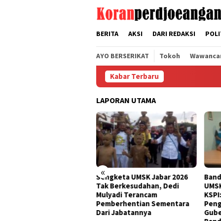
Loncat
tutup
ke
konten
BERITA
AKSI
DARI REDAKSI
POLI
AYO BERSERIKAT
Tokoh
Wawanca
Kabar Terbaru
LAPORAN UTAMA
«
da KSPI Jawa Barat Kecam
Sengketa UMSK Jabar 2026
Band
as Banding Gubernur KDM
Tak Berkesudahan, Dedi
UMSK
as Putusan PTUN UMSK
Mulyadi Terancam
KSPI
26
Pemberhentian Sementara
Peng
Dari Jabatannya
Gube