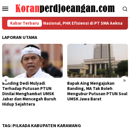
Loncat
Menu
ke
Mobile
konten
ahkan Kekuatan Nasional, PHK Efisiensi di PT SMA Aeknabara Jadi
Kabar Terbaru
LAPORAN UTAMA
«
»
Bapak Aing Mengajukan
Sengketa UMSK Jabar 2026
Banding, MA Tak Boleh
Tak Berkesudahan, Dedi
Mengubur Putusan PTUN Soal
Mulyadi Terancam
UMSK Jawa Barat
Pemberhentian Sementara
Dari Jabatannya
TAG:
PILKADA KABUPATEN KARAWANG