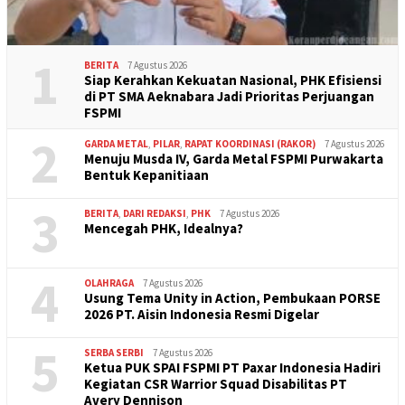
1
BERITA
7 Agustus 2026
Siap Kerahkan Kekuatan Nasional, PHK Efisiensi
di PT SMA Aeknabara Jadi Prioritas Perjuangan
FSPMI
2
GARDA METAL
,
PILAR
,
RAPAT KOORDINASI (RAKOR)
7 Agustus 2026
Menuju Musda IV, Garda Metal FSPMI Purwakarta
Bentuk Kepanitiaan
3
BERITA
,
DARI REDAKSI
,
PHK
7 Agustus 2026
Mencegah PHK, Idealnya?
4
OLAHRAGA
7 Agustus 2026
Usung Tema Unity in Action, Pembukaan PORSE
2026 PT. Aisin Indonesia Resmi Digelar
5
SERBA SERBI
7 Agustus 2026
Ketua PUK SPAI FSPMI PT Paxar Indonesia Hadiri
Kegiatan CSR Warrior Squad Disabilitas PT
Avery Dennison