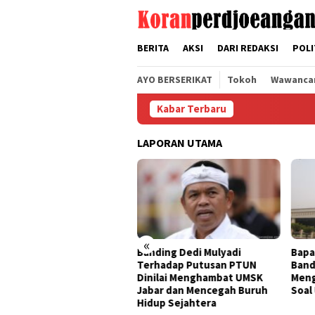
Loncat
tutup
ke
konten
BERITA
AKSI
DARI REDAKSI
POLI
AYO BERSERIKAT
Tokoh
Wawanca
Kabar Terbaru
LAPORAN UTAMA
«
r, FSPMI
Banding Dedi Mulyadi
Bapak Aing Mengajuka
i Ini
Terhadap Putusan PTUN
Banding, MA Tak Boleh
N
Dinilai Menghambat UMSK
Mengubur Putusan PT
Jabar dan Mencegah Buruh
Soal UMSK Jawa Barat
Hidup Sejahtera