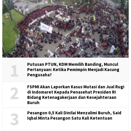
1
Putusan PTUN, KDM Memilih Banding, Muncul
Pertanyaan: Ketika Pemimpin Menjadi Kacung
Pengusaha?
2
FSPMI Akan Laporkan Kasus Mutasi dan Jual Rugi
di Indomaret Kepada Penasehat Presiden RI
Bidang Ketenagakerjaan dan Kesejahteraan
Buruh
3
Pesangon 0,5 Kali Dinilai Menzalimi Buruh, Said
Iqbal Minta Pesangon Satu Kali Ketentuan