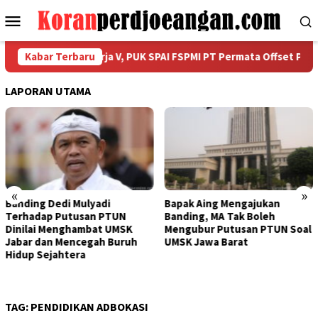
Loncat
Menu
ke
Mobile
konten
awarah Unit Kerja V, PUK SPAI FSPMI PT Permata Offset Prima Gel
Kabar Terbaru
LAPORAN UTAMA
«
»
i
Bapak Aing Mengajukan
Sengketa UMSK Jaba
PTUN
Banding, MA Tak Boleh
Tak Berkesudahan, 
 UMSK
Mengubur Putusan PTUN Soal
Mulyadi Terancam
 Buruh
UMSK Jawa Barat
Pemberhentian Sem
Dari Jabatannya
TAG:
PENDIDIKAN ADBOKASI