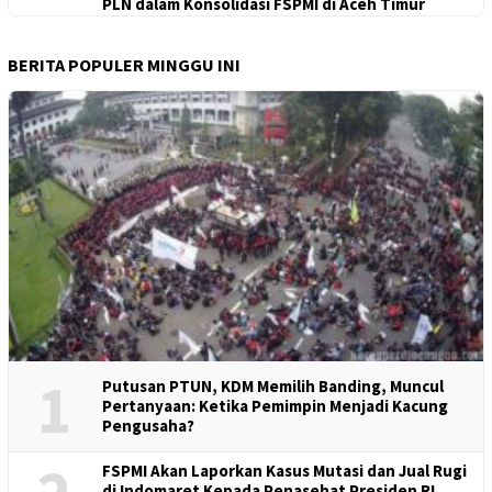
PLN dalam Konsolidasi FSPMI di Aceh Timur
BERITA POPULER MINGGU INI
1
Putusan PTUN, KDM Memilih Banding, Muncul
Pertanyaan: Ketika Pemimpin Menjadi Kacung
Pengusaha?
FSPMI Akan Laporkan Kasus Mutasi dan Jual Rugi
di Indomaret Kepada Penasehat Presiden RI