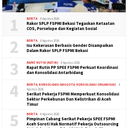
1
BERITA
8 Agustus 2026
Rakor SPLP FSPMI Bekasi Tegaskan Ketaatan
COS, Porselope dan Kegiatan Sosial
2
BERITA
8 Agustus 2026
Isu Kekerasan Berbasis Gender Disampaikan
Dalam Rakor SPLP FSPMI Bekasi
3
RAPAT RUTIN (RATIN)
8 Agustus 2026
Rapat Rutin PP SPEE FSPMI Perkuat Koordinasi
dan Konsolidasi Antarbidang
4
BERITA
,
KONSOLIDASI ANGGOTA
,
KONSOLIDASI ORGANISASI
8
Agustus 2026
Serikat Pekerja FSPMI Memperkuat Konsolidasi
Sektor Perkebunan Dan Kelistrikan di Aceh
Timur
5
BERITA
8 Agustus 2026
Pimpinan Cabang Serikat Pekerja SPEE FSPMI
Aceh Soroti Hak Normatif Pekerja Outsourcing