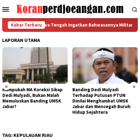
Loncat
Menu
ke
Mobile
konten
a DPW FSPMI Jawa Tengah Ingatkan Bahwasannya Militansi Garda
Kabar Terbaru
LAPORAN UTAMA
«
»
eksi Sikap
Banding Dedi Mulyadi
Bapak Aing Meng
kan Malah
Terhadap Putusan PTUN
Banding, MA Tak 
ding UMSK
Dinilai Menghambat UMSK
Mengubur Putusa
Jabar dan Mencegah Buruh
UMSK Jawa Barat
Hidup Sejahtera
TAG:
KEPULAUAN RIAU