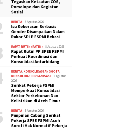
Tegaskan Ketaatan COS,
Porselope dan Kegiatan
Sosial
2
BERITA
8 Agustus 2026
Isu Kekerasan Berbasis
Gender Disampaikan Dalam
Rakor SPLP FSPMI Bekasi
3
RAPAT RUTIN (RATIN)
8 Agustus 2026
Rapat Rutin PP SPEE FSPMI
Perkuat Koordinasi dan
Konsolidasi Antarbidang
4
BERITA
,
KONSOLIDASI ANGGOTA
,
KONSOLIDASI ORGANISASI
8 Agustus
2026
Serikat Pekerja FSPMI
Memperkuat Konsolidasi
Sektor Perkebunan Dan
Kelistrikan di Aceh Timur
5
BERITA
8 Agustus 2026
Pimpinan Cabang Serikat
Pekerja SPEE FSPMI Aceh
Soroti Hak Normatif Pekerja