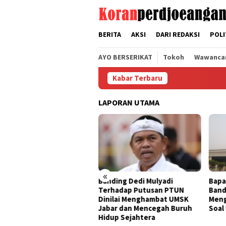
Loncat
tutup
ke
konten
BERITA
AKSI
DARI REDAKSI
POLI
AYO BERSERIKAT
Tokoh
Wawanca
Kabar Terbaru
LAPORAN UTAMA
«
ding Dedi Mulyadi
Bapak Aing Mengajukan
Seng
rhadap Putusan PTUN
Banding, MA Tak Boleh
Tak 
ilai Menghambat UMSK
Mengubur Putusan PTUN
Muly
ar dan Mencegah Buruh
Soal UMSK Jawa Barat
Pemb
up Sejahtera
Dari