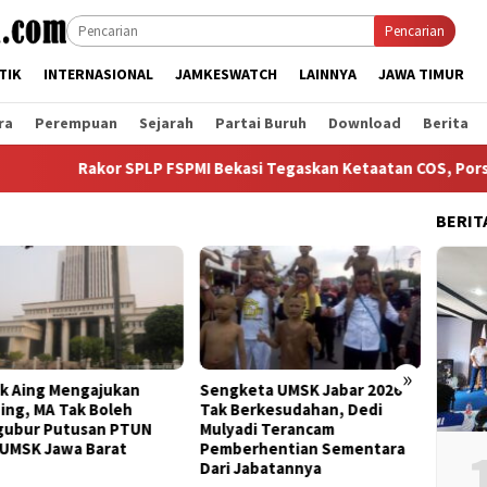
Pencarian
TIK
INTERNASIONAL
JAMKESWATCH
LAINNYA
JAWA TIMUR
ra
Perempuan
Sejarah
Partai Buruh
Download
Berita
Rakor SPLP FSPMI Bekasi Tegaskan Ketaatan COS, Porselope da
BERIT
»
keta UMSK Jabar 2026
Banding Putusan PTUN Prihal
Bertem
Berkesudahan, Dedi
UMSK Jabar Tuai Sorotan
Kanton
adi Terancam
KSPI: Yang Bayar UMSK Itu
Terka
erhentian Sementara
Pengusaha, Tapi Mengapa
Bandu
 Jabatannya
Gubernur Ngotot Melakukan