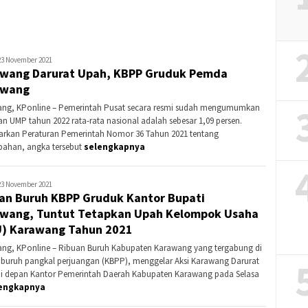
Banding?
ntributor
23 November 2021
wang Darurat Upah, KBPP Gruduk Pemda
rawang
awang
ng, KPonline – Pemerintah Pusat secara resmi sudah mengumumkan
an UMP tahun 2022 rata-rata nasional adalah sebesar 1,09 persen.
arkan Peraturan Pemerintah Nomor 36 Tahun 2021 tentang
ahan, angka tersebut
selengkapnya
ntributor
23 November 2021
an Buruh KBPP Gruduk Kantor Bupati
rawang
wang, Tuntut Tetapkan Upah Kelompok Usaha
) Karawang Tahun 2021
ng, KPonline – Ribuan Buruh Kabupaten Karawang yang tergabung di
i buruh pangkal perjuangan (KBPP), menggelar Aksi Karawang Darurat
i depan Kantor Pemerintah Daerah Kabupaten Karawang pada Selasa
engkapnya