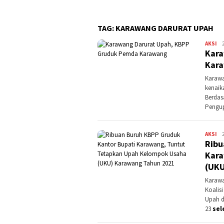
TAG:
KARAWANG DARURAT UPAH
AKSI
Ko
Kara
Ka
Kar
Karawa
kenaik
Berdas
Pengup
AKSI
Ko
Ribu
Ka
Kara
(UKU
Karawa
Koalis
Upah d
23
sel