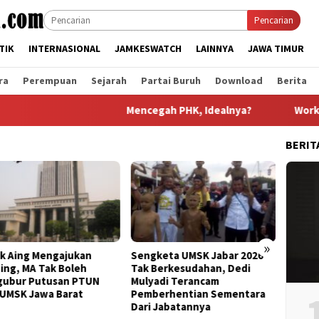
Pencarian
TIK
INTERNASIONAL
JAMKESWATCH
LAINNYA
JAWA TIMUR
ra
Perempuan
Sejarah
Partai Buruh
Download
Berita
Mencegah PHK, Idealnya?
Workshop Par
BERIT
»
Sengketa UMSK Jabar 2026
Banding Putusan PTUN Prih
Tak Berkesudahan, Dedi
UMSK Jabar Tuai Sorotan
Mulyadi Terancam
KSPI: Yang Bayar UMSK Itu
Pemberhentian Sementara
Pengusaha, Tapi Mengapa
Dari Jabatannya
Gubernur Ngotot Melakuka