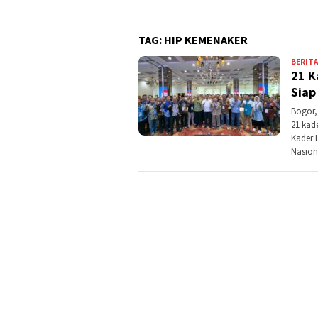
TAG:
HIP KEMENAKER
BERITA
21 K
Siap
Bogor,
21 kad
Kader 
Nasion