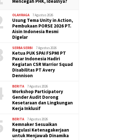
Mencegah PHK, Idealnya?
2
OLAHRAGA
7 Agustus 2026
Usung Tema Unity in Action,
Pembukaan PORSE 2026 PT.
Aisin Indonesia Resmi
Digelar
3
SERBA SERBI
7 Agustus 2026
Ketua PUK SPAI FSPMI PT
Paxar Indonesia Hadiri
Kegiatan CSR Warrior Squad
Disabilitas PT Avery
Dennison
4
BERITA
7 Agustus 2026
Workshop Participatory
Gender Audit Dorong
Kesetaraan dan Lingkungan
Kerja Inklusif
5
BERITA
7 Agustus 2026
Kemnaker Sesuaikan
Regulasi Ketenagakerjaan
untuk Menjawab Dinamika