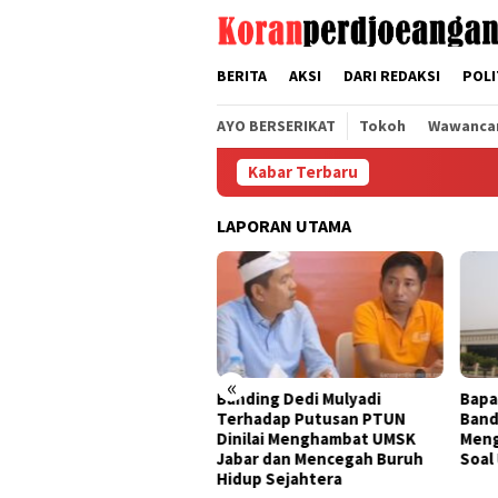
Loncat
tutup
ke
konten
BERITA
AKSI
DARI REDAKSI
POLI
AYO BERSERIKAT
Tokoh
Wawanca
Kabar Terbaru
LAPORAN UTAMA
«
FSPMI
Banding Dedi Mulyadi
Bapak Aing Mengajukan
ni
Terhadap Putusan PTUN
Banding, MA Tak Boleh
Dinilai Menghambat UMSK
Mengubur Putusan PTUN
Jabar dan Mencegah Buruh
Soal UMSK Jawa Barat
Hidup Sejahtera