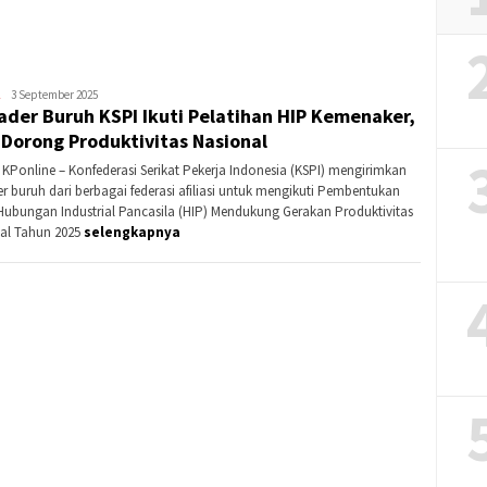
Banding?
Redaksi
3 September 2025
ader Buruh KSPI Ikuti Pelatihan HIP Kemenaker,
KPonline
 Dorong Produktivitas Nasional
 KPonline – Konfederasi Serikat Pekerja Indonesia (KSPI) mengirimkan
er buruh dari berbagai federasi afiliasi untuk mengikuti Pembentukan
Hubungan Industrial Pancasila (HIP) Mendukung Gerakan Produktivitas
al Tahun 2025
selengkapnya