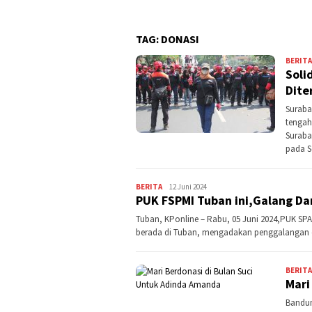
TAG:
DONASI
BERITA
Soli
Dite
Suraba
tengah
Suraba
pada S
BERITA
Kontributor
12 Juni 2024
PUK FSPMI Tuban ini,Galang Da
Jatim
Tuban, KPonline – Rabu, 05 Juni 2024,PUK SPA
berada di Tuban, mengadakan penggalangan d
BERITA
Mari
Bandun