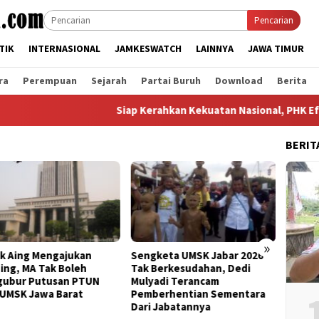
Pencarian
TIK
INTERNASIONAL
JAMKESWATCH
LAINNYA
JAWA TIMUR
ra
Perempuan
Sejarah
Partai Buruh
Download
Berita
Siap Kerahkan Kekuatan Nasional, PHK Efisiensi 
BERIT
»
keta UMSK Jabar 2026
Banding Putusan PTUN Prihal
Bertem
Berkesudahan, Dedi
UMSK Jabar Tuai Sorotan
Kanton
adi Terancam
KSPI: Yang Bayar UMSK Itu
Terka
erhentian Sementara
Pengusaha, Tapi Mengapa
Bandu
 Jabatannya
Gubernur Ngotot Melakukan