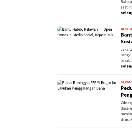
Rahayu
saat i
selen
BERITA
Bant
Sosi
Jakart
Bengku
pihak.
selen
SERBA 
Pedu
Peng
Cileung
dialam
menimp
dirusa