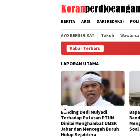
Loncat
tutup
ke
konten
BERITA
AKSI
DARI REDAKSI
POLI
AYO BERSERIKAT
Tokoh
Wawanca
Kabar Terbaru
LAPORAN UTAMA
«
ding Dedi Mulyadi
Bapak Aing Mengajukan
Seng
rhadap Putusan PTUN
Banding, MA Tak Boleh
Tak 
ilai Menghambat UMSK
Mengubur Putusan PTUN
Muly
ar dan Mencegah Buruh
Soal UMSK Jawa Barat
Pemb
up Sejahtera
Dari