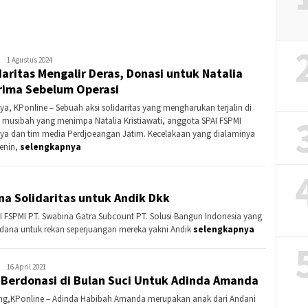
Banding?
Kontributor
1 Agustus 2024
daritas Mengalir Deras, Donasi untuk Natalia
Jatim
rima Sebelum Operasi
ya, KPonline – Sebuah aksi solidaritas yang mengharukan terjalin di
 musibah yang menimpa Natalia Kristiawati, anggota SPAI FSPMI
ya dan tim media Perdjoeangan Jatim. Kecelakaan yang dialaminya
enin,
selengkapnya
na Solidaritas untuk Andik Dkk
I FSPMI PT. Swabina Gatra Subcount PT. Solusi Bangun Indonesia yang
ana untuk rekan seperjuangan mereka yakni Andik
selengkapnya
Kontributor
16 April 2021
 Berdonasi di Bulan Suci Untuk Adinda Amanda
Bandung
g,KPonline – Adinda Habibah Amanda merupakan anak dari Andani