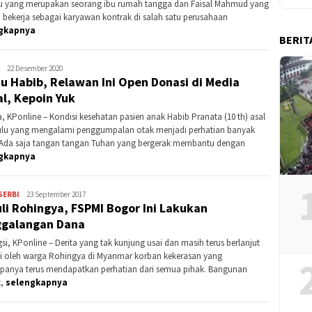
 yang merupakan seorang ibu rumah tangga dan Faisal Mahmud yang
ni bekerja sebagai karyawan kontrak di salah satu perusahaan
gkapnya
BERIT
Kontributor
22 Desember 2020
u Habib, Relawan Ini Open Donasi di Media
DKI
Jakarta
al, Kepoin Yuk
a, KPonline – Kondisi kesehatan pasien anak Habib Pranata (10 th) asal
lu yang mengalami penggumpalan otak menjadi perhatian banyak
 Ada saja tangan tangan Tuhan yang bergerak membantu dengan
gkapnya
SERBI
Kontributor
23 September 2017
li Rohingya, FSPMI Bogor Ini Lakukan
DKI
Jakarta
galangan Dana
si, KPonline – Derita yang tak kunjung usai dan masih terus berlanjut
i oleh warga Rohingya di Myanmar korban kekerasan yang
anya terus mendapatkan perhatian dari semua pihak. Bangunan
k,
selengkapnya