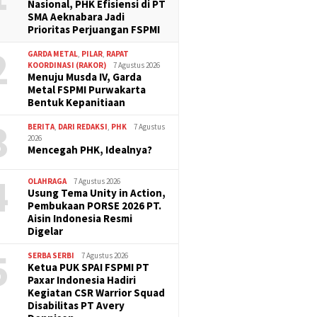
Nasional, PHK Efisiensi di PT
SMA Aeknabara Jadi
Prioritas Perjuangan FSPMI
2
GARDA METAL
,
PILAR
,
RAPAT
KOORDINASI (RAKOR)
7 Agustus 2026
Menuju Musda IV, Garda
Metal FSPMI Purwakarta
Bentuk Kepanitiaan
3
BERITA
,
DARI REDAKSI
,
PHK
7 Agustus
2026
Mencegah PHK, Idealnya?
4
OLAHRAGA
7 Agustus 2026
Usung Tema Unity in Action,
Pembukaan PORSE 2026 PT.
Aisin Indonesia Resmi
Digelar
5
SERBA SERBI
7 Agustus 2026
Ketua PUK SPAI FSPMI PT
Paxar Indonesia Hadiri
Kegiatan CSR Warrior Squad
Disabilitas PT Avery