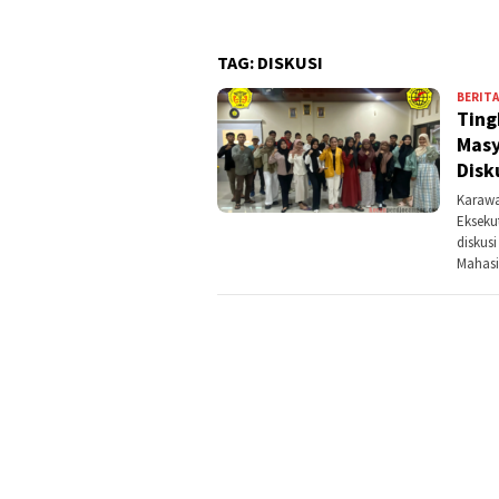
TAG:
DISKUSI
BERITA
Ting
Masy
Disk
Karawa
Ekseku
diskus
Mahasi