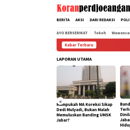
Loncat
tutup
ke
konten
BERITA
AKSI
DARI REDAKSI
POLI
AYO BERSERIKAT
Tokoh
Wawanca
Kabar Terbaru
LAPORAN UTAMA
«
Banding Dedi Mulyadi
Mampukah MA Koreksi Sikap
B
Terhadap Putusan PTUN
Dedi Mulyadi, Bukan Malah
B
Dinilai Menghambat UMSK
Memuluskan Banding UMSK
M
Jabar dan Mencegah Buruh
Jabar?
S
Hidup Sejahtera