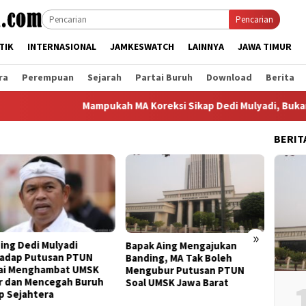
Pencarian
TIK
INTERNASIONAL
JAMKESWATCH
LAINNYA
JAWA TIMUR
ra
Perempuan
Sejarah
Partai Buruh
Download
Berita
Mampukah MA Koreksi Sikap Dedi Mulyadi, Bukan Malah
BERIT
»
Sengketa UMSK Jabar 2026
Ba
apak Aing Mengajukan
Tak Berkesudahan, Dedi
UM
anding, MA Tak Boleh
Mulyadi Terancam
KSP
engubur Putusan PTUN
Pemberhentian Sementara
Pe
oal UMSK Jawa Barat
Dari Jabatannya
Gu