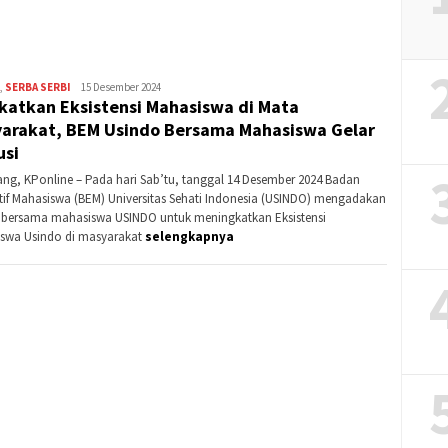
Ba
,
SERBA SERBI
Kontributor
15 Desember 2024
katkan Eksistensi Mahasiswa di Mata
Karawang
arakat, BEM Usindo Bersama Mahasiswa Gelar
usi
ng, KPonline – Pada hari Sab’tu, tanggal 14 Desember 2024 Badan
tif Mahasiswa (BEM) Universitas Sehati Indonesia (USINDO) mengadakan
i bersama mahasiswa USINDO untuk meningkatkan Eksistensi
swa Usindo di masyarakat
selengkapnya