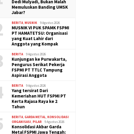
nding?
Dedi Mulyadi, Bukan Malah
Memuluskan Banding UMSK
Jabar?
2
BERITA
,
MUSNIK
9 Agustus 2026
MUSNIK VI PUK SPAMK FSPMI
PT HAMATETSU: Organisasi
yang Kuat Lahir dari
Anggota yang Kompak
3
BERITA
9 Agustus 2026
Kunjungan ke Purwakarta,
Pengurus Serikat Pekerja
FSPMI PT TTLC Tampung
Aspirasi Anggota
4
BERITA
9 Agustus 2026
Yang tersirat Dari
Kemeriahan HUT FSPMI PT
Kerta Rajasa Raya ke 2
Tahun
5
BERITA
,
GARDA METAL
,
KONSOLIDASI
ORGANISASI
,
PILAR
9 Agustus 2026
Konsolidasi Akbar Garda
Metal FSPMI Jawa Tengah: