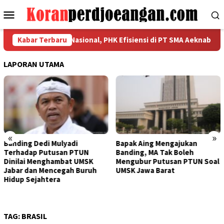
Loncat
Menu
ke
Mobile
konten
ahkan Kekuatan Nasional, PHK Efisiensi di PT SMA Aeknabara Jadi
Kabar Terbaru
LAPORAN UTAMA
«
»
Bapak Aing Mengajukan
Sengketa UMSK Jabar 2026
Banding, MA Tak Boleh
Tak Berkesudahan, Dedi
Mengubur Putusan PTUN Soal
Mulyadi Terancam
UMSK Jawa Barat
Pemberhentian Sementara
Dari Jabatannya
TAG:
BRASIL