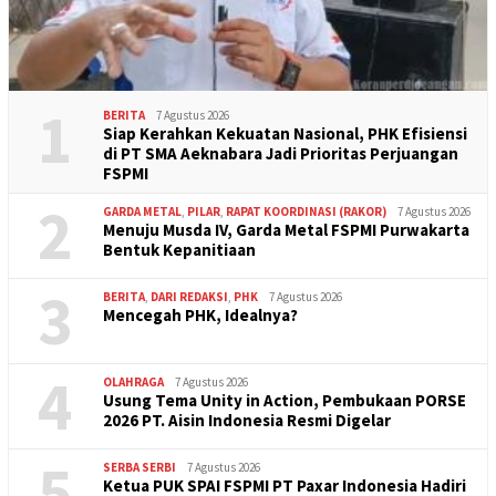
1
BERITA
7 Agustus 2026
Siap Kerahkan Kekuatan Nasional, PHK Efisiensi
di PT SMA Aeknabara Jadi Prioritas Perjuangan
FSPMI
2
GARDA METAL
,
PILAR
,
RAPAT KOORDINASI (RAKOR)
7 Agustus 2026
Menuju Musda IV, Garda Metal FSPMI Purwakarta
Bentuk Kepanitiaan
3
BERITA
,
DARI REDAKSI
,
PHK
7 Agustus 2026
Mencegah PHK, Idealnya?
4
OLAHRAGA
7 Agustus 2026
Usung Tema Unity in Action, Pembukaan PORSE
2026 PT. Aisin Indonesia Resmi Digelar
5
SERBA SERBI
7 Agustus 2026
Ketua PUK SPAI FSPMI PT Paxar Indonesia Hadiri