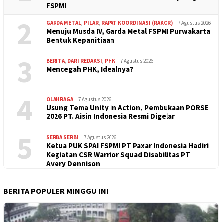
FSPMI
2
GARDA METAL
,
PILAR
,
RAPAT KOORDINASI (RAKOR)
7 Agustus 2026
Menuju Musda IV, Garda Metal FSPMI Purwakarta
Bentuk Kepanitiaan
3
BERITA
,
DARI REDAKSI
,
PHK
7 Agustus 2026
Mencegah PHK, Idealnya?
4
OLAHRAGA
7 Agustus 2026
Usung Tema Unity in Action, Pembukaan PORSE
2026 PT. Aisin Indonesia Resmi Digelar
5
SERBA SERBI
7 Agustus 2026
Ketua PUK SPAI FSPMI PT Paxar Indonesia Hadiri
Kegiatan CSR Warrior Squad Disabilitas PT
Avery Dennison
BERITA POPULER MINGGU INI