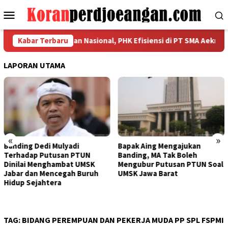
Loncat
Menu
ke
Mobile
konten
Kerahkan Kekuatan Nasional, PHK Efisiensi di PT SMA Aeknabara J
Kabar Terbaru
LAPORAN UTAMA
«
»
Banding Dedi Mulyadi
Bapak Aing Mengajukan
Terhadap Putusan PTUN
Banding, MA Tak Boleh
Dinilai Menghambat UMSK
Mengubur Putusan PTUN Soal
Jabar dan Mencegah Buruh
UMSK Jawa Barat
Hidup Sejahtera
TAG:
BIDANG PEREMPUAN DAN PEKERJA MUDA PP SPL FSPMI