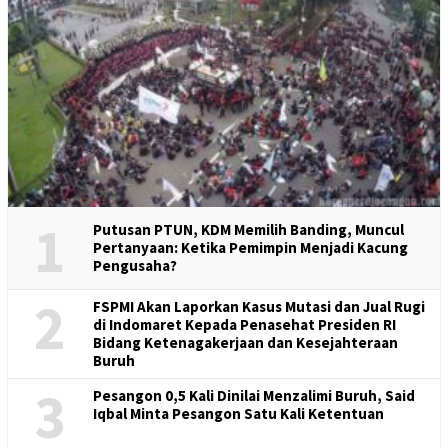
1
Putusan PTUN, KDM Memilih Banding, Muncul
Pertanyaan: Ketika Pemimpin Menjadi Kacung
Pengusaha?
2
FSPMI Akan Laporkan Kasus Mutasi dan Jual Rugi
di Indomaret Kepada Penasehat Presiden RI
Bidang Ketenagakerjaan dan Kesejahteraan
Buruh
3
Pesangon 0,5 Kali Dinilai Menzalimi Buruh, Said
Iqbal Minta Pesangon Satu Kali Ketentuan