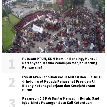
1
Putusan PTUN, KDM Memilih Banding, Muncul
Pertanyaan: Ketika Pemimpin Menjadi Kacung
Pengusaha?
2
FSPMI Akan Laporkan Kasus Mutasi dan Jual Rugi
di Indomaret Kepada Penasehat Presiden RI
Bidang Ketenagakerjaan dan Kesejahteraan
Buruh
3
Pesangon 0,5 Kali Dinilai Menzalimi Buruh, Said
Iqbal Minta Pesangon Satu Kali Ketentuan