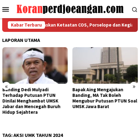
Loncat
Menu
ke
Mobile
konten
PMI Bekasi Tegaskan Ketaatan COS, Porselope dan Kegiatan Sosi
Kabar Terbaru
LAPORAN UTAMA
«
»
yadi
Bapak Aing Mengajukan
Sengketa UMSK J
n PTUN
Banding, MA Tak Boleh
Tak Berkesudaha
bat UMSK
Mengubur Putusan PTUN Soal
Mulyadi Teranca
gah Buruh
UMSK Jawa Barat
Pemberhentian 
Dari Jabatannya
TAG:
AKSI UMK TAHUN 2024