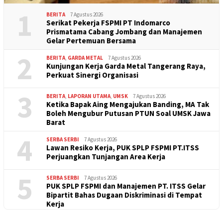
1
BERITA
7 Agustus 2026
Serikat Pekerja FSPMI PT Indomarco
Prismatama Cabang Jombang dan Manajemen
Gelar Pertemuan Bersama
2
BERITA
,
GARDA METAL
7 Agustus 2026
Kunjungan Kerja Garda Metal Tangerang Raya,
Perkuat Sinergi Organisasi
3
BERITA
,
LAPORAN UTAMA
,
UMSK
7 Agustus 2026
Ketika Bapak Aing Mengajukan Banding, MA Tak
Boleh Mengubur Putusan PTUN Soal UMSK Jawa
Barat
4
SERBA SERBI
7 Agustus 2026
Lawan Resiko Kerja, PUK SPLP FSPMI PT.ITSS
Perjuangkan Tunjangan Area Kerja
5
SERBA SERBI
7 Agustus 2026
PUK SPLP FSPMI dan Manajemen PT. ITSS Gelar
Bipartit Bahas Dugaan Diskriminasi di Tempat
Kerja