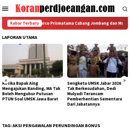
Loncat
Menu
ke
Mobile
konten
a FSPMI PT Indomarco Prismatama Cabang Jombang dan Manajem
Kabar Terbaru
LAPORAN UTAMA
«
»
tika Bapak Aing
Sengketa UMSK Jabar 2026
Ba
ngajukan Banding, MA Tak
Tak Berkesudahan, Dedi
UM
leh Mengubur Putusan
Mulyadi Terancam
KS
UN Soal UMSK Jawa Barat
Pemberhentian Sementara
Pe
Dari Jabatannya
Gu
Ba
TAG:
AKSI PENGAWALAN PERUNDINGAN BONUS