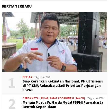
BERITA TERBARU
1
BERITA
7 Agustus 2026
Siap Kerahkan Kekuatan Nasional, PHK Efisiensi
di PT SMA Aeknabara Jadi Prioritas Perjuangan
FSPMI
2
GARDA METAL
,
PILAR
,
RAPAT KOORDINASI (RAKOR)
7 Agustus 2026
Menuju Musda IV, Garda Metal FSPMI Purwakarta
Bentuk Kepanitiaan