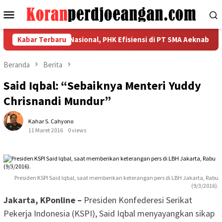
Loncat
Menu
ke
Mobile
konten
kan Kekuatan Nasional, PHK Efisiensi di PT SMA Aeknabara Jadi P
Kabar Terbaru
Beranda
Berita
Said Iqbal: “Sebaiknya Menteri Yuddy
Chrisnandi Mundur”
Kahar S. Cahyono
11 Maret 2016
0 views
Presiden KSPI Said Iqbal, saat memberikan keterangan pers di LBH Jakarta, Rabu
(9/3/2016).
Jakarta, KPonline –
Presiden Konfederesi Serikat
Pekerja Indonesia (KSPI), Said Iqbal menyayangkan sikap