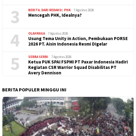
3
BERITA
,
DARI REDAKSI
,
PHK
7 Agustus 2026
Mencegah PHK, Idealnya?
4
OLAHRAGA
7 Agustus 2026
Usung Tema Unity in Action, Pembukaan PORSE
2026 PT. Aisin Indonesia Resmi Digelar
5
SERBA SERBI
7 Agustus 2026
Ketua PUK SPAI FSPMI PT Paxar Indonesia Hadiri
Kegiatan CSR Warrior Squad Disabilitas PT
Avery Dennison
BERITA POPULER MINGGU INI