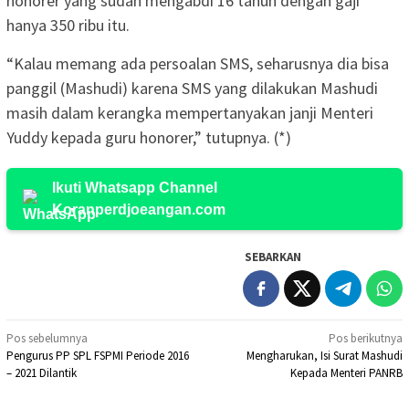
honorer yang sudah mengabdi 16 tahun dengan gaji
hanya 350 ribu itu.
“Kalau memang ada persoalan SMS, seharusnya dia bisa
panggil (Mashudi) karena SMS yang dilakukan Mashudi
masih dalam kerangka mempertanyakan janji Menteri
Yuddy kepada guru honorer,” tutupnya. (*)
Ikuti Whatsapp Channel
Koranperdjoeangan.com
SEBARKAN
Navigasi
Pos sebelumnya
Pos berikutnya
Pengurus PP SPL FSPMI Periode 2016
Mengharukan, Isi Surat Mashudi
pos
– 2021 Dilantik
Kepada Menteri PANRB