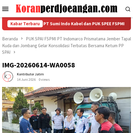
Loncat
Menu
ke
Mobile
konten
 HUT RI ke-81, PT Sumi Indo Kabel dan PUK SPEE FSPMI Gelar SIK
Kabar Terbaru
Beranda
PUK SPAI FSPMI PT Indomarco Prismatama Jember Tapal
Kuda dan Jombang Gelar Konsolidasi Terbatas Bersama Ketum PP
SPAI
IMG-20260614-WA0058
Kontributor Jatim
14 Juni 2026
0 views