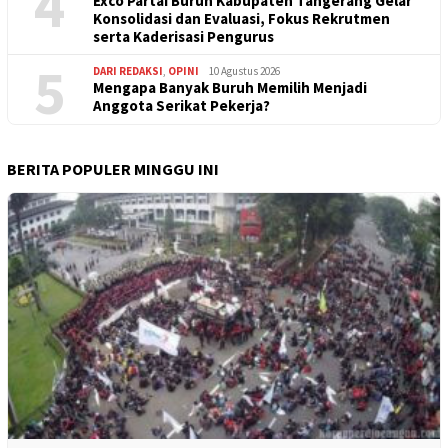
4
Exco Partai Buruh Kabupaten Tangerang Gelar
Konsolidasi dan Evaluasi, Fokus Rekrutmen
serta Kaderisasi Pengurus
5
DARI REDAKSI
,
OPINI
10 Agustus 2026
Mengapa Banyak Buruh Memilih Menjadi
Anggota Serikat Pekerja?
BERITA POPULER MINGGU INI