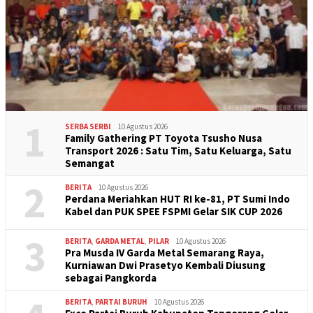
1
SERBA SERBI
10 Agustus 2026
Family Gathering PT Toyota Tsusho Nusa
Transport 2026 : Satu Tim, Satu Keluarga, Satu
Semangat
2
BERITA
10 Agustus 2026
Perdana Meriahkan HUT RI ke-81, PT Sumi Indo
Kabel dan PUK SPEE FSPMI Gelar SIK CUP 2026
3
BERITA
,
GARDA METAL
,
PILAR
10 Agustus 2026
Pra Musda IV Garda Metal Semarang Raya,
Kurniawan Dwi Prasetyo Kembali Diusung
sebagai Pangkorda
BERITA
,
PARTAI BURUH
10 Agustus 2026