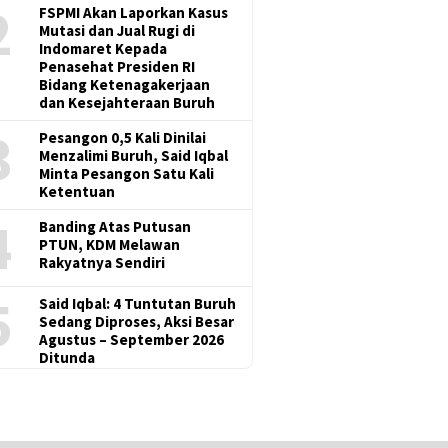
2
FSPMI Akan Laporkan Kasus
Mutasi dan Jual Rugi di
Indomaret Kepada
Penasehat Presiden RI
Bidang Ketenagakerjaan
dan Kesejahteraan Buruh
3
Pesangon 0,5 Kali Dinilai
Menzalimi Buruh, Said Iqbal
Minta Pesangon Satu Kali
Ketentuan
4
Banding Atas Putusan
PTUN, KDM Melawan
Rakyatnya Sendiri
5
Said Iqbal: 4 Tuntutan Buruh
Sedang Diproses, Aksi Besar
Agustus – September 2026
Ditunda