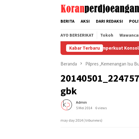
Loncat
tutup
ke
konten
BERITA
AKSI
DARI REDAKSI
POLI
AYO BERSERIKAT
Tokoh
Wawanca
Serikat Pekerja FSPMI Memperkuat Konsolidasi Sek
Kabar Terbaru
Beranda
Pilpres ,Kemenangan Isu B
20140501_224757_
gbk
Admin
5 Mei 2014
6 views
may day 2014 ( tribunews)