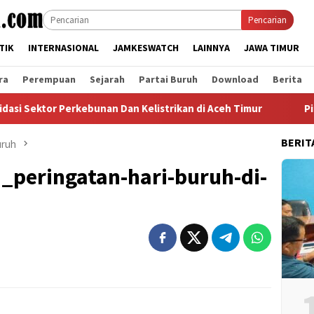
Pencarian
TIK
INTERNASIONAL
JAMKESWATCH
LAINNYA
JAWA TIMUR
ra
Perempuan
Sejarah
Partai Buruh
Download
Berita
tor Perkebunan Dan Kelistrikan di Aceh Timur
Pimpinan C
BERIT
uruh
peringatan-hari-buruh-di-