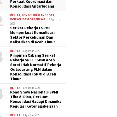
Perkuat Koordinasi dan
Konsolidasi Antarbidang
2
BERITA
,
KONSOLIDASI ANGGOTA
,
KONSOLIDASI ORGANISASI
8 Agustus
2026
Serikat Pekerja FSPMI
Memperkuat Konsolidasi
Sektor Perkebunan Dan
Kelistrikan di Aceh Timur
3
BERITA
8 Agustus 2026
Pimpinan Cabang Serikat
Pekerja SPEE FSPMI Aceh
Soroti Hak Normatif Pekerja
Outsourcing PLN dalam
Konsolidasi FSPMI di Aceh
Timur
4
BERITA
8 Agustus 2026
Road Show Nasional FSPMI
Tiba di Riau, Perkuat
Konsolidasi Hadapi Dinamika
Regulasi Ketenagakerjaan
BERITA
8 Agustus 2026