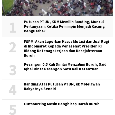
1
Putusan PTUN, KDM Memilih Banding, Muncul
Pertanyaan: Ketika Pemimpin Menjadi Kacung
Pengusaha?
2
FSPMI Akan Laporkan Kasus Mutasi dan Jual Rugi
di Indomaret Kepada Penasehat Presiden RI
Bidang Ketenagakerjaan dan Kesejahteraan
Buruh
3
Pesangon 0,5 Kali Dinilai Menzalimi Buruh, Said
Iqbal Minta Pesangon Satu Kali Ketentuan
4
Banding Atas Putusan PTUN, KDM Melawan
Rakyatnya Sendiri
5
Outsourcing Mesin Penghisap Darah Buruh