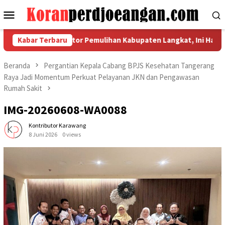
Loncat
Menu
ke
Mobile
konten
oordinasi Indikator Pemulihan Kabupaten Langkat, Ini Hasil Lapo
Kabar Terbaru
Beranda
Pergantian Kepala Cabang BPJS Kesehatan Tangerang
Raya Jadi Momentum Perkuat Pelayanan JKN dan Pengawasan
Rumah Sakit
IMG-20260608-WA0088
Kontributor Karawang
8 Juni 2026
0 views