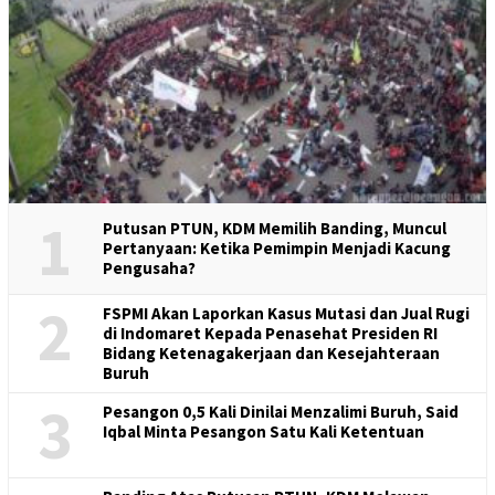
1
Putusan PTUN, KDM Memilih Banding, Muncul
Pertanyaan: Ketika Pemimpin Menjadi Kacung
Pengusaha?
2
FSPMI Akan Laporkan Kasus Mutasi dan Jual Rugi
di Indomaret Kepada Penasehat Presiden RI
Bidang Ketenagakerjaan dan Kesejahteraan
Buruh
3
Pesangon 0,5 Kali Dinilai Menzalimi Buruh, Said
Iqbal Minta Pesangon Satu Kali Ketentuan