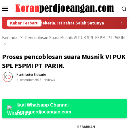
Loncat
Menu
ke
Mobile
konten
lapan Hak Dasar Pekerja, Istirahat Salah Satunya
Kabar Terbaru
Serika
Beranda
Pencoblosan Suara Musnik VI PUK SPL FSPMI PT PARIN.
Proses pencoblosan suara Musnik VI PUK
SPL FSPMI PT PARIN.
Kontributor Sidoarjo
8 Desember 2015
4 views
Ikuti Whatsapp Channel
Koranperdjoeangan.com
SEBARKAN