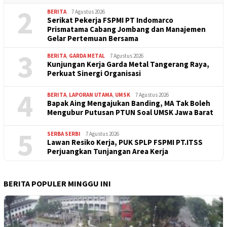
2
BERITA
7 Agustus 2026
Serikat Pekerja FSPMI PT Indomarco
Prismatama Cabang Jombang dan Manajemen
Gelar Pertemuan Bersama
3
BERITA
,
GARDA METAL
7 Agustus 2026
Kunjungan Kerja Garda Metal Tangerang Raya,
Perkuat Sinergi Organisasi
4
BERITA
,
LAPORAN UTAMA
,
UMSK
7 Agustus 2026
Bapak Aing Mengajukan Banding, MA Tak Boleh
Mengubur Putusan PTUN Soal UMSK Jawa Barat
5
SERBA SERBI
7 Agustus 2026
Lawan Resiko Kerja, PUK SPLP FSPMI PT.ITSS
Perjuangkan Tunjangan Area Kerja
BERITA POPULER MINGGU INI