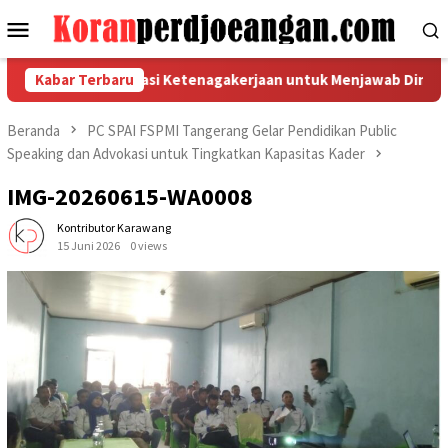
Loncat
Menu
ke
Mobile
konten
suaikan Regulasi Ketenagakerjaan untuk Menjawab Dinamika Du
Kabar Terbaru
Beranda
PC SPAI FSPMI Tangerang Gelar Pendidikan Public
Speaking dan Advokasi untuk Tingkatkan Kapasitas Kader
IMG-20260615-WA0008
Kontributor Karawang
15 Juni 2026
0 views