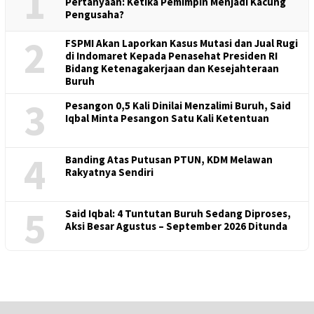
1
Pertanyaan: Ketika Pemimpin Menjadi Kacung
Pengusaha?
2
FSPMI Akan Laporkan Kasus Mutasi dan Jual Rugi
di Indomaret Kepada Penasehat Presiden RI
Bidang Ketenagakerjaan dan Kesejahteraan
Buruh
3
Pesangon 0,5 Kali Dinilai Menzalimi Buruh, Said
Iqbal Minta Pesangon Satu Kali Ketentuan
4
Banding Atas Putusan PTUN, KDM Melawan
Rakyatnya Sendiri
5
Said Iqbal: 4 Tuntutan Buruh Sedang Diproses,
Aksi Besar Agustus – September 2026 Ditunda