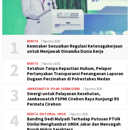
1
BERITA
7 Agustus 2026
Kemnaker Sesuaikan Regulasi Ketenagakerjaan
untuk Menjawab Dinamika Dunia Kerja
2
BERITA
7 Agustus 2026
Setahun Tanpa Kepastian Hukum, Pelapor
Pertanyakan Transparansi Penanganan Laporan
Dugaan Perzinahan di Polrestabes Medan
3
JAMKESWATCH
,
PILAR
,
SERBA SERBI
7 Agustus 2026
Sinergi untuk Pelayanan Kesehatan,
Jamkeswatch FSPMI Cirebon Raya Kunjungi RS
Permata Cirebon
4
BERITA
,
EDITORIAL
,
UMSK
7 Agustus 2026
Banding Dedi Mulyadi Terhadap Putusan PTUN
Dinilai Menghambat UMSK Jabar dan Mencegah
Buruh Hidup Sejahtera