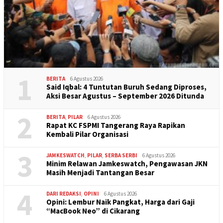
1
BERITA
6 Agustus 2026
Said Iqbal: 4 Tuntutan Buruh Sedang Diproses,
Aksi Besar Agustus – September 2026 Ditunda
2
BERITA
,
PILAR
6 Agustus 2026
Rapat KC FSPMI Tangerang Raya Rapikan
Kembali Pilar Organisasi
3
JAMKESWATCH
,
PILAR
,
SERBA SERBI
6 Agustus 2026
Minim Relawan Jamkeswatch, Pengawasan JKN
Masih Menjadi Tantangan Besar
4
DARI REDAKSI
,
OPINI
6 Agustus 2026
Opini: Lembur Naik Pangkat, Harga dari Gaji
“MacBook Neo” di Cikarang