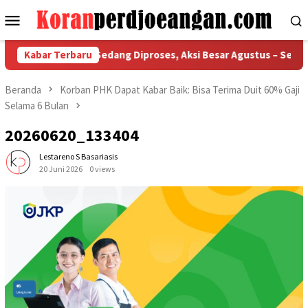
Loncat
Menu
ke
Mobile
konten
Tuntutan Buruh Sedang Diproses, Aksi Besar Agustus – September
Kabar Terbaru
Beranda
Korban PHK Dapat Kabar Baik: Bisa Terima Duit 60% Gaji
Selama 6 Bulan
20260620_133404
Lestareno S Basariasis
20 Juni 2026
0 views