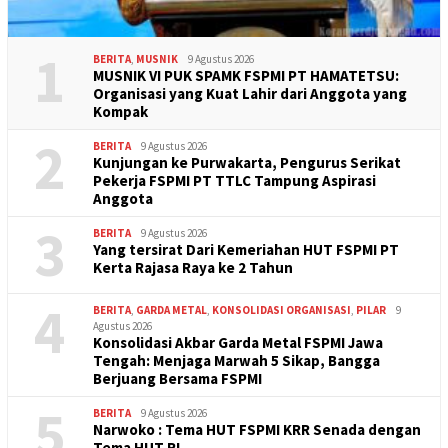
1
BERITA
,
MUSNIK
9 Agustus 2026
MUSNIK VI PUK SPAMK FSPMI PT HAMATETSU:
Organisasi yang Kuat Lahir dari Anggota yang
Kompak
2
BERITA
9 Agustus 2026
Kunjungan ke Purwakarta, Pengurus Serikat
Pekerja FSPMI PT TTLC Tampung Aspirasi
Anggota
3
BERITA
9 Agustus 2026
Yang tersirat Dari Kemeriahan HUT FSPMI PT
Kerta Rajasa Raya ke 2 Tahun
4
BERITA
,
GARDA METAL
,
KONSOLIDASI ORGANISASI
,
PILAR
9
Agustus 2026
Konsolidasi Akbar Garda Metal FSPMI Jawa
Tengah: Menjaga Marwah 5 Sikap, Bangga
Berjuang Bersama FSPMI
5
BERITA
9 Agustus 2026
Narwoko : Tema HUT FSPMI KRR Senada dengan
Tema HUT RI