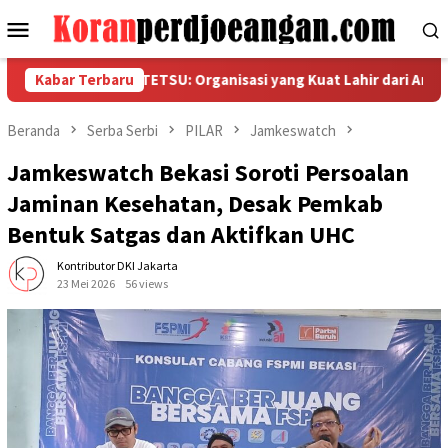
Loncat
Menu
ke
Mobile
konten
I PT HAMATETSU: Organisasi yang Kuat Lahir dari Anggota yang
Kabar Terbaru
Beranda
Serba Serbi
PILAR
Jamkeswatch
Jamkeswatch Bekasi Soroti Persoalan
Jaminan Kesehatan, Desak Pemkab
Bentuk Satgas dan Aktifkan UHC
Kontributor DKI Jakarta
23 Mei 2026
56 views