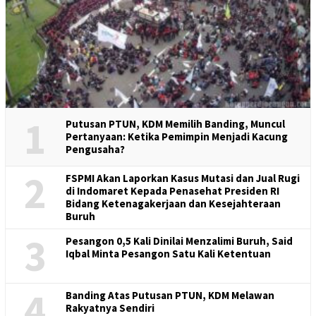
1
Putusan PTUN, KDM Memilih Banding, Muncul
Pertanyaan: Ketika Pemimpin Menjadi Kacung
Pengusaha?
2
FSPMI Akan Laporkan Kasus Mutasi dan Jual Rugi
di Indomaret Kepada Penasehat Presiden RI
Bidang Ketenagakerjaan dan Kesejahteraan
Buruh
3
Pesangon 0,5 Kali Dinilai Menzalimi Buruh, Said
Iqbal Minta Pesangon Satu Kali Ketentuan
4
Banding Atas Putusan PTUN, KDM Melawan
Rakyatnya Sendiri