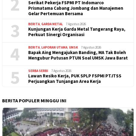
2
Serikat Pekerja FSPMI PT Indomarco
Prismatama Cabang Jombang dan Manajemen
Gelar Pertemuan Bersama
3
BERITA
,
GARDA METAL
7 Agustus 2026
Kunjungan Kerja Garda Metal Tangerang Raya,
Perkuat Sinergi Organisasi
4
BERITA
,
LAPORAN UTAMA
,
UMSK
7 Agustus 2026
Bapak Aing Mengajukan Banding, MA Tak Boleh
Mengubur Putusan PTUN Soal UMSK Jawa Barat
5
SERBA SERBI
7 Agustus 2026
Lawan Resiko Kerja, PUK SPLP FSPMI PT.ITSS
Perjuangkan Tunjangan Area Kerja
BERITA POPULER MINGGU INI