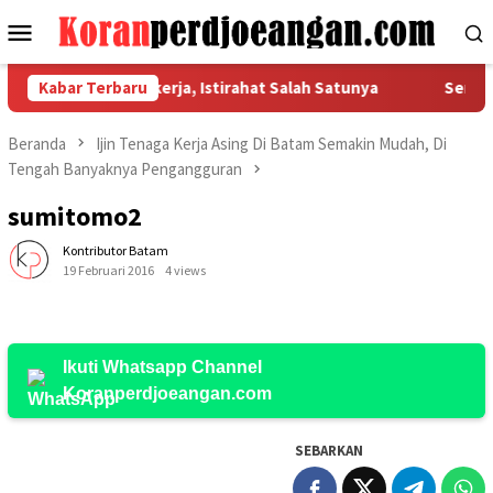
Loncat
Menu
ke
Mobile
konten
an Hak Dasar Pekerja, Istirahat Salah Satunya
Kabar Terbaru
Serikat P
Beranda
Ijin Tenaga Kerja Asing Di Batam Semakin Mudah, Di
Tengah Banyaknya Pengangguran
sumitomo2
Kontributor Batam
19 Februari 2016
4 views
Ikuti Whatsapp Channel
Koranperdjoeangan.com
SEBARKAN