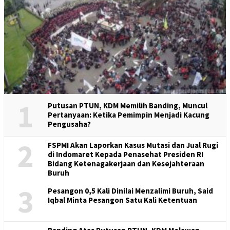
1
Putusan PTUN, KDM Memilih Banding, Muncul
Pertanyaan: Ketika Pemimpin Menjadi Kacung
Pengusaha?
2
FSPMI Akan Laporkan Kasus Mutasi dan Jual Rugi
di Indomaret Kepada Penasehat Presiden RI
Bidang Ketenagakerjaan dan Kesejahteraan
Buruh
3
Pesangon 0,5 Kali Dinilai Menzalimi Buruh, Said
Iqbal Minta Pesangon Satu Kali Ketentuan