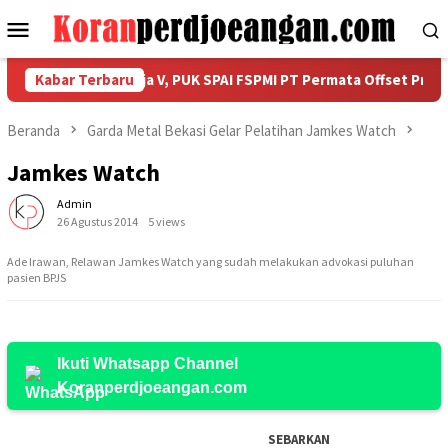
Loncat
Menu
ke
Mobile
konten
awarah Unit Kerja V, PUK SPAI FSPMI PT Permata Offset Prima Gel
Kabar Terbaru
Beranda
Garda Metal Bekasi Gelar Pelatihan Jamkes Watch
Jamkes Watch
Admin
26 Agustus 2014
5 views
Ade Irawan, Relawan Jamkes Watch yang sudah melakukan advokasi puluhan
pasien BPJS
Ikuti Whatsapp Channel
Koranperdjoeangan.com
SEBARKAN