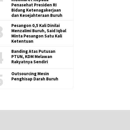
Penasehat Presiden RI
Bidang Ketenagakerjaan
dan Kesejahteraan Buruh
3
Pesangon 0,5 Kali Dinilai
Menzalimi Buruh, Said Iqbal
Minta Pesangon Satu Kali
Ketentuan
4
Banding Atas Putusan
PTUN, KDM Melawan
Rakyatnya Sendiri
5
Outsourcing Mesin
Penghisap Darah Buruh