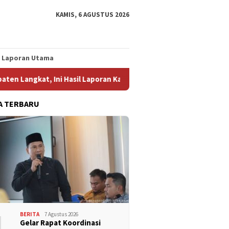
KAMIS, 6 AGUSTUS 2026
Laporan Utama
Langkat, Ini Hasil Laporan Kaposko Nasional Satgas PRR
K
A TERBARU
1
BERITA
7 Agustus 2026
Gelar Rapat Koordinasi