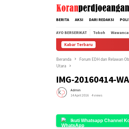
Loncat
tutup
ke
konten
BERITA
AKSI
DARI REDAKSI
POLI
AYO BERSERIKAT
Tokoh
Wawanca
Kabar Terbaru
Beranda
Forum EDH dan Relawan Obo
Utara
IMG-20160414-W
Admin
14 April 2016
4 views
Ikuti Whatsapp Channel 