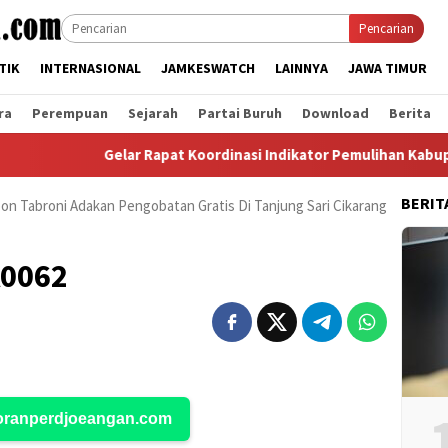
Pencarian
TIK
INTERNASIONAL
JAMKESWATCH
LAINNYA
JAWA TIMUR
ra
Perempuan
Sejarah
Partai Buruh
Download
Berita
Gelar Rapat Koordinasi Indikator Pemulihan Kabupaten 
BERIT
n Tabroni Adakan Pengobatan Gratis Di Tanjung Sari Cikarang
A0062
Koranperdjoeangan.com