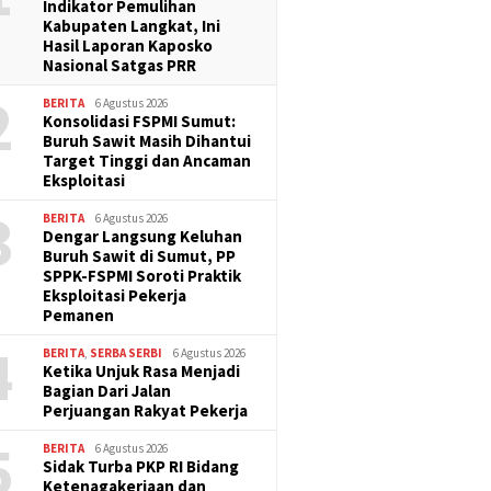
Indikator Pemulihan
Kabupaten Langkat, Ini
Hasil Laporan Kaposko
Nasional Satgas PRR
2
BERITA
6 Agustus 2026
Konsolidasi FSPMI Sumut:
Buruh Sawit Masih Dihantui
Target Tinggi dan Ancaman
Eksploitasi
3
BERITA
6 Agustus 2026
Dengar Langsung Keluhan
Buruh Sawit di Sumut, PP
SPPK-FSPMI Soroti Praktik
Eksploitasi Pekerja
Pemanen
4
BERITA
,
SERBA SERBI
6 Agustus 2026
Ketika Unjuk Rasa Menjadi
Bagian Dari Jalan
Perjuangan Rakyat Pekerja
5
BERITA
6 Agustus 2026
Sidak Turba PKP RI Bidang
Ketenagakerjaan dan