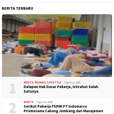
BERITA TERBARU
1
BERITA
,
EDUKASI
,
LIFESTYLE
7 Agustus 2026
Delapan Hak Dasar Pekerja, Istirahat Salah
Satunya
2
BERITA
7 Agustus 2026
Serikat Pekerja FSPMI PT Indomarco
Prismatama Cabang Jombang dan Manajemen