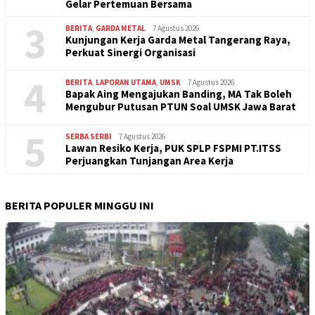
Gelar Pertemuan Bersama
3
BERITA
,
GARDA METAL
7 Agustus 2026
Kunjungan Kerja Garda Metal Tangerang Raya,
Perkuat Sinergi Organisasi
4
BERITA
,
LAPORAN UTAMA
,
UMSK
7 Agustus 2026
Bapak Aing Mengajukan Banding, MA Tak Boleh
Mengubur Putusan PTUN Soal UMSK Jawa Barat
5
SERBA SERBI
7 Agustus 2026
Lawan Resiko Kerja, PUK SPLP FSPMI PT.ITSS
Perjuangkan Tunjangan Area Kerja
BERITA POPULER MINGGU INI