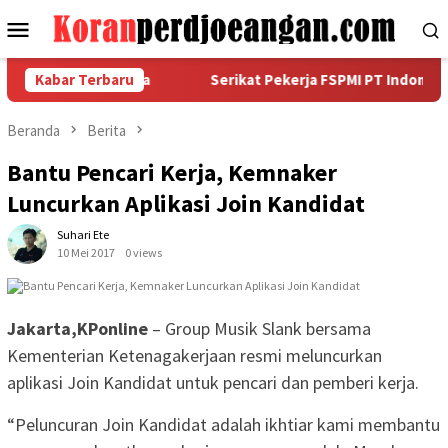
Loncat
Menu
ke
Mobile
konten
t Salah Satunya
Kabar Terbaru
Serikat Pekerja FSPMI PT Indomarco Pr
Beranda
Berita
Bantu Pencari Kerja, Kemnaker
Luncurkan Aplikasi Join Kandidat
Suhari Ete
10 Mei 2017
0 views
Jakarta,KPonline
– Group Musik Slank bersama
Kementerian Ketenagakerjaan resmi meluncurkan
aplikasi Join Kandidat untuk pencari dan pemberi kerja.
“Peluncuran Join Kandidat adalah ikhtiar kami membantu