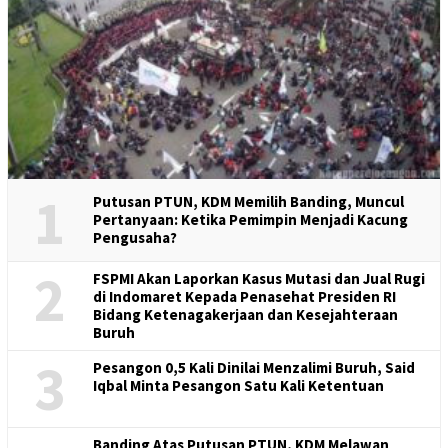
1
Putusan PTUN, KDM Memilih Banding, Muncul
Pertanyaan: Ketika Pemimpin Menjadi Kacung
Pengusaha?
2
FSPMI Akan Laporkan Kasus Mutasi dan Jual Rugi
di Indomaret Kepada Penasehat Presiden RI
Bidang Ketenagakerjaan dan Kesejahteraan
Buruh
3
Pesangon 0,5 Kali Dinilai Menzalimi Buruh, Said
Iqbal Minta Pesangon Satu Kali Ketentuan
Banding Atas Putusan PTUN, KDM Melawan