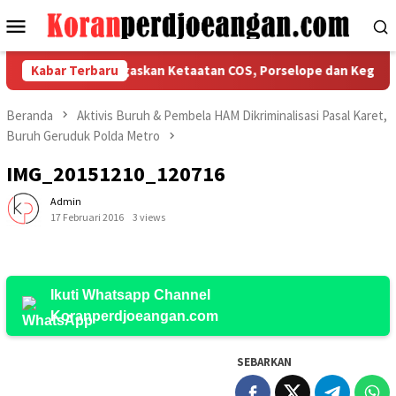
Loncat
Menu
ke
Mobile
konten
FSPMI Bekasi Tegaskan Ketaatan COS, Porselope dan Kegiatan So
Kabar Terbaru
Beranda
Aktivis Buruh & Pembela HAM Dikriminalisasi Pasal Karet,
Buruh Geruduk Polda Metro
IMG_20151210_120716
Admin
17 Februari 2016
3 views
Ikuti Whatsapp Channel
Koranperdjoeangan.com
SEBARKAN