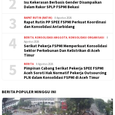
2
Isu Kekerasan Berbasis Gender Disampaikan
Dalam Rakor SPLP FSPMI Bekasi
3
RAPAT RUTIN (RATIN)
8 Agustus 2026
Rapat Rutin PP SPEE FSPMI Perkuat Koordinasi
dan Konsolidasi Antarbidang
4
BERITA
,
KONSOLIDASI ANGGOTA
,
KONSOLIDASI ORGANISASI
8
Agustus 2026
Serikat Pekerja FSPMI Memperkuat Konsolidasi
Sektor Perkebunan Dan Kelistrikan di Aceh
Timur
5
BERITA
8 Agustus 2026
Pimpinan Cabang Serikat Pekerja SPEE FSPMI
Aceh Soroti Hak Normatif Pekerja Outsourcing
PLN dalam Konsolidasi FSPMI di Aceh Timur
BERITA POPULER MINGGU INI