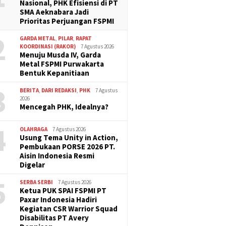
Nasional, PHK Efisiensi di PT
SMA Aeknabara Jadi
Prioritas Perjuangan FSPMI
2
GARDA METAL
,
PILAR
,
RAPAT
KOORDINASI (RAKOR)
7 Agustus 2026
Menuju Musda IV, Garda
Metal FSPMI Purwakarta
Bentuk Kepanitiaan
3
BERITA
,
DARI REDAKSI
,
PHK
7 Agustus
2026
Mencegah PHK, Idealnya?
4
OLAHRAGA
7 Agustus 2026
Usung Tema Unity in Action,
Pembukaan PORSE 2026 PT.
Aisin Indonesia Resmi
Digelar
5
SERBA SERBI
7 Agustus 2026
Ketua PUK SPAI FSPMI PT
Paxar Indonesia Hadiri
Kegiatan CSR Warrior Squad
Disabilitas PT Avery