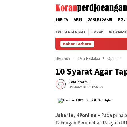
Loncat
tutup
ke
konten
BERITA
AKSI
DARI REDAKSI
POLI
AYO BERSERIKAT
Tokoh
Wawanca
Kabar Terbaru
Beranda
Dari Redaksi
Opini
10 Syarat Agar Ta
Said Iqbal.ME
19 Maret 2016
0 views
Jakarta, KPonline –
Pada prinsi
Tabungan Perumahan Rakyat (UU T