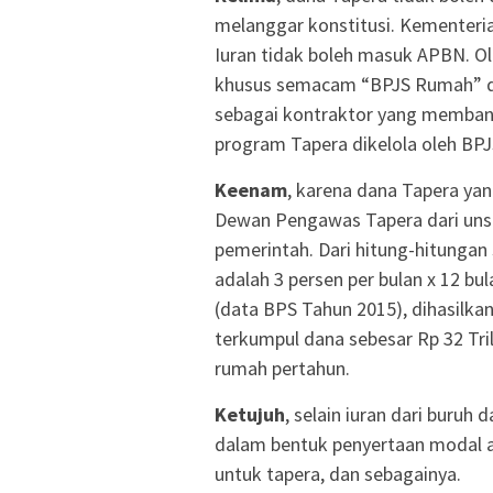
melanggar konstitusi. Kementeria
Iuran tidak boleh masuk APBN. O
khusus semacam “BPJS Rumah” d
sebagai kontraktor yang membangu
program Tapera dikelola oleh BP
Keenam
, karena dana Tapera yan
Dewan Pengawas Tapera dari unsur 
pemerintah. Dari hitung-hitungan 
adalah 3 persen per bulan x 12 bul
(data BPS Tahun 2015), dihasilkan
terkumpul dana sebesar Rp 32 Tril
rumah pertahun.
Ketujuh
, selain iuran dari buruh
dalam bentuk penyertaan modal aw
untuk tapera, dan sebagainya.