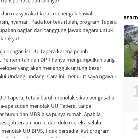
transportasi, dan lainnya?
BR, dan masyarakat kelas menengah bawah
BERIT
ih, nyaman. Pada konteks itulah, program Tapera
erupakan bagian dari tanggung jawab negara untuk
k rakyat.
uju dengan isi UU Tapera karena penuh
an, Pemerintah dan DPR hanya mengumpulkan uang
developer yang akan menangguk untung besar
lui Undang-undang. Cara ini, menurut saya ngawur
 UU Tapera, tetapi buruh menolak sikap pengusaha
pa-apa sudah menolak UU Tapera, tanpa
r buruh dan MBR bisa punya rumah. Apabila
esejahteraan buruh, dari dulu mereka selalu
 menolak UU BPJS, tidak bersedia ikut program