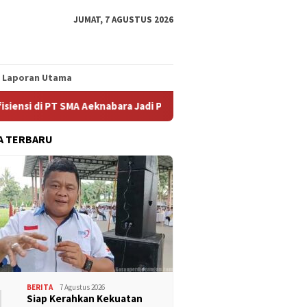
JUMAT, 7 AGUSTUS 2026
Laporan Utama
SMA Aeknabara Jadi Prioritas Perjuangan FSPMI
Mencegah 
A TERBARU
1
BERITA
7 Agustus 2026
Siap Kerahkan Kekuatan