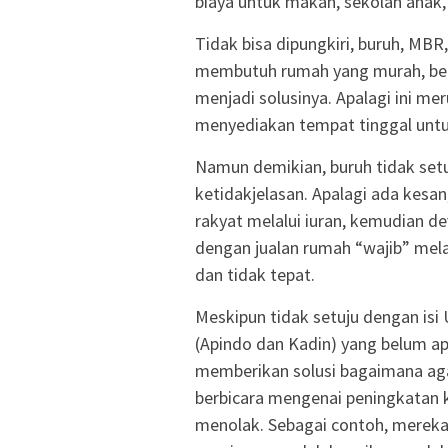
biaya untuk makan, sekolah anak, 
Tidak bisa dipungkiri, buruh, M
membutuh rumah yang murah, bers
menjadi solusinya. Apalagi ini m
menyediakan tempat tinggal untu
Namun demikian, buruh tidak set
ketidakjelasan. Apalagi ada kes
rakyat melalui iuran, kemudian 
dengan jualan rumah “wajib” mela
dan tidak tepat.
Meskipun tidak setuju dengan isi
(Apindo dan Kadin) yang belum a
memberikan solusi bagaimana aga
berbicara mengenai peningkatan k
menolak. Sebagai contoh, mereka