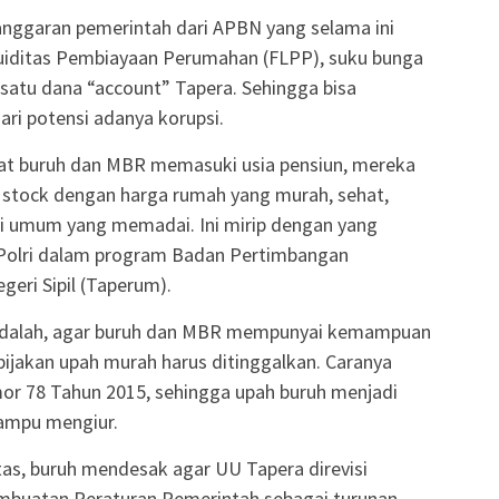
nggaran pemerintah dari APBN yang selama ini
ikuiditas Pembiayaan Perumahan (FLPP), suku bunga
 satu dana “account” Tapera. Sehingga bisa
ari potensi adanya korupsi.
saat buruh dan MBR memasuki usia pensiun, mereka
 stock dengan harga rumah yang murah, sehat,
si umum yang memadai. Ini mirip dengan yang
 Polri dalam program Badan Pertimbangan
ri Sipil (Taperum).
g adalah, agar buruh dan MBR mempunyai kemampuan
ijakan upah murah harus ditinggalkan. Caranya
r 78 Tahun 2015, sehingga upah buruh menjadi
mampu mengiur.
atas, buruh mendesak agar UU Tapera direvisi
pembuatan Peraturan Pemerintah sebagai turunan