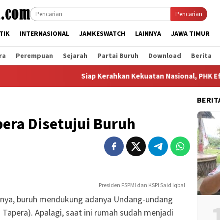
Pencarian
TIK
INTERNASIONAL
JAMKESWATCH
LAINNYA
JAWA TIMUR
ra
Perempuan
Sejarah
Partai Buruh
Download
Berita
Siap Kerahkan Kekuatan Nasional, PHK Efisiensi di PT 
BERIT
pera Disetujui Buruh
Presiden FSPMI dan KSPI Said Iqbal
pnya, buruh mendukung adanya Unda
ng-undang
apera). Apalagi, saat ini rumah sudah menjadi