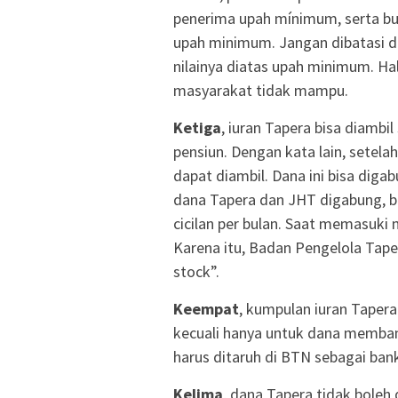
penerima upah mínimum, serta bu
upah minimum. Jangan dibatasi 
nilainya diatas upah minimum. Hal
masyarakat tidak mampu.
Ketiga
, iuran Tapera bisa diambi
pensiun. Dengan kata lain, setela
dapat diambil. Dana ini bisa diga
dana Tapera dan JHT digabung, 
cicilan per bulan. Saat memasuki 
Karena itu, Badan Pengelola Tap
stock”.
Keempat
, kumpulan iuran Tapera
kecuali hanya untuk dana memba
harus ditaruh di BTN sebagai ba
Kelima
, dana Tapera tidak boleh