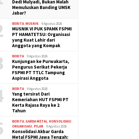
Dedi Mulyadi, Bukan Malah
Memuluskan Banding UMSK
Jabar?
2
BERITA
,
MUSNIK
9 Agustus 2026
MUSNIK VI PUK SPAMK FSPMI
PT HAMATETSU: Organisasi
yang Kuat Lahir dari
Anggota yang Kompak
3
BERITA
9 Agustus 2026
Kunjungan ke Purwakarta,
Pengurus Serikat Pekerja
FSPMI PT TTLC Tampung
Aspirasi Anggota
4
BERITA
9 Agustus 2026
Yang tersirat Dari
Kemeriahan HUT FSPMI PT
Kerta Rajasa Raya ke 2
Tahun
5
BERITA
,
GARDA METAL
,
KONSOLIDASI
ORGANISASI
,
PILAR
9 Agustus 2026
Konsolidasi Akbar Garda
Metal FSPMI Jawa Tengah: