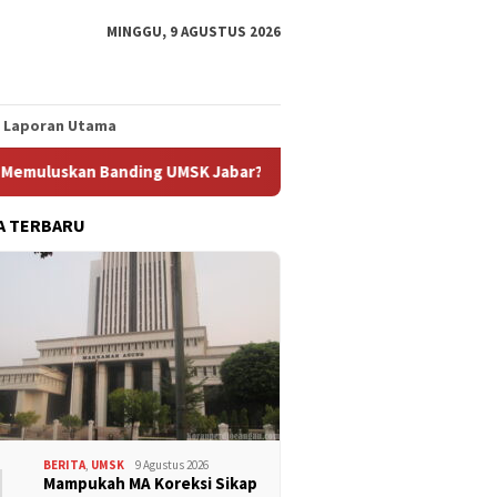
MINGGU, 9 AGUSTUS 2026
Laporan Utama
ding UMSK Jabar?
MUSNIK VI PUK SPAMK FSPMI PT HAMATE
A TERBARU
1
BERITA
,
UMSK
9 Agustus 2026
Mampukah MA Koreksi Sikap