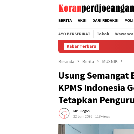
Loncat
tutup
ke
konten
BERITA
AKSI
DARI REDAKSI
POLI
AYO BERSERIKAT
Tokoh
Wawanca
Kabar Terbaru
Mampuk
Beranda
Berita
MUSNIK
Usung Semangat B
KPMS Indonesia G
Tetapkan Penguru
MP Cilegon
22 Juni 2026
118 views