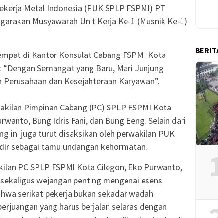
ekerja Metal Indonesia (PUK SPLP FSPMI) PT
garakan Musyawarah Unit Kerja Ke-1 (Musnik Ke-1)
BERIT
ertempat di Kantor Konsulat Cabang FSPMI Kota
 “Dengan Semangat yang Baru, Mari Junjung
n Perusahaan dan Kesejahteraan Karyawan”.
erwakilan Pimpinan Cabang (PC) SPLP FSPMI Kota
rwanto, Bung Idris Fani, dan Bung Eeng. Selain dari
g ini juga turut disaksikan oleh perwakilan PUK
adir sebagai tamu undangan kehormatan.
kilan PC SPLP FSPMI Kota Cilegon, Eko Purwanto,
ekaligus wejangan penting mengenai esensi
ahwa serikat pekerja bukan sekadar wadah
erjuangan yang harus berjalan selaras dengan