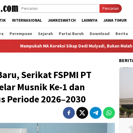
Pencarian
TIK
INTERNASIONAL
JAMKESWATCH
LAINNYA
JAWA TIMUR
ra
Perempuan
Sejarah
Partai Buruh
Download
Berita
ah MA Koreksi Sikap Dedi Mulyadi, Bukan Malah Memuluskan Ban
BERIT
aru, Serikat FSPMI PT
elar Musnik Ke-1 dan
s Periode 2026–2030