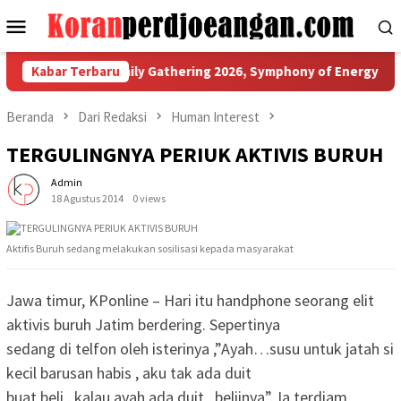
Loncat
Menu
ke
Mobile
konten
K Gelar Family Gathering 2026, Symphony of Energy Jadi Momen
Kabar Terbaru
Beranda
Dari Redaksi
Human Interest
TERGULINGNYA PERIUK AKTIVIS BURUH
Admin
18 Agustus 2014
0 views
Aktifis Buruh sedang melakukan sosilisasi kepada masyarakat
Jawa timur, KPonline – Hari itu handphone seorang elit
aktivis buruh Jatim berdering. Sepertinya
sedang di telfon oleh isterinya ,”Ayah…susu untuk jatah si
kecil barusan habis , aku tak ada duit
buat beli , kalau ayah ada duit , beliinya”. Ia terdiam