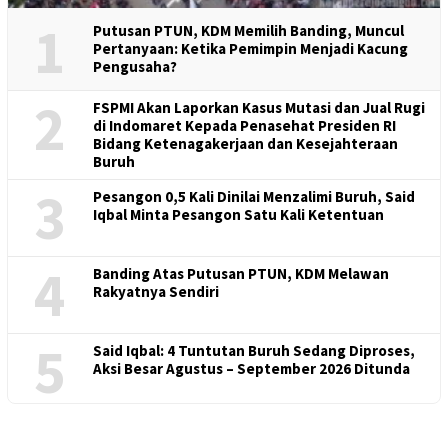
1
Putusan PTUN, KDM Memilih Banding, Muncul
Pertanyaan: Ketika Pemimpin Menjadi Kacung
Pengusaha?
2
FSPMI Akan Laporkan Kasus Mutasi dan Jual Rugi
di Indomaret Kepada Penasehat Presiden RI
Bidang Ketenagakerjaan dan Kesejahteraan
Buruh
3
Pesangon 0,5 Kali Dinilai Menzalimi Buruh, Said
Iqbal Minta Pesangon Satu Kali Ketentuan
4
Banding Atas Putusan PTUN, KDM Melawan
Rakyatnya Sendiri
5
Said Iqbal: 4 Tuntutan Buruh Sedang Diproses,
Aksi Besar Agustus – September 2026 Ditunda