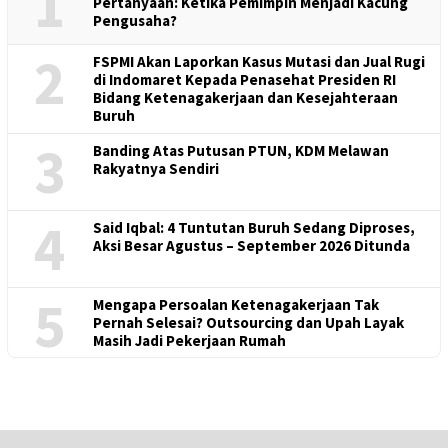
1
Pertanyaan: Ketika Pemimpin Menjadi Kacung
Pengusaha?
2
FSPMI Akan Laporkan Kasus Mutasi dan Jual Rugi
di Indomaret Kepada Penasehat Presiden RI
Bidang Ketenagakerjaan dan Kesejahteraan
Buruh
3
Banding Atas Putusan PTUN, KDM Melawan
Rakyatnya Sendiri
4
Said Iqbal: 4 Tuntutan Buruh Sedang Diproses,
Aksi Besar Agustus – September 2026 Ditunda
5
Mengapa Persoalan Ketenagakerjaan Tak
Pernah Selesai? Outsourcing dan Upah Layak
Masih Jadi Pekerjaan Rumah