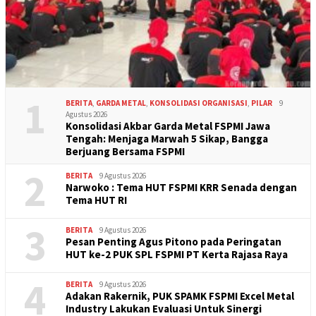
1
BERITA
,
GARDA METAL
,
KONSOLIDASI ORGANISASI
,
PILAR
9
Agustus 2026
Konsolidasi Akbar Garda Metal FSPMI Jawa
Tengah: Menjaga Marwah 5 Sikap, Bangga
Berjuang Bersama FSPMI
2
BERITA
9 Agustus 2026
Narwoko : Tema HUT FSPMI KRR Senada dengan
Tema HUT RI
3
BERITA
9 Agustus 2026
Pesan Penting Agus Pitono pada Peringatan
HUT ke-2 PUK SPL FSPMI PT Kerta Rajasa Raya
4
BERITA
9 Agustus 2026
Adakan Rakernik, PUK SPAMK FSPMI Excel Metal
Industry Lakukan Evaluasi Untuk Sinergi