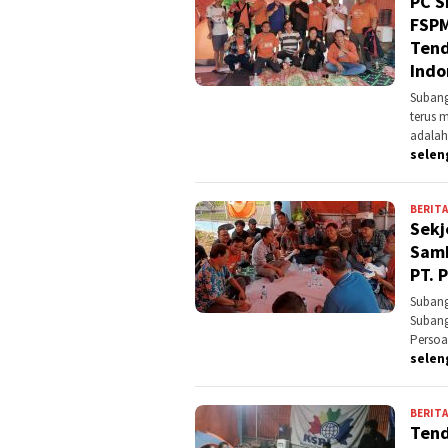
PC S
FSPM
Tend
Indo
Subang
terus 
adalah
selen
BERITA
Sekj
Samb
PT. 
Subang
Subang
Persoa
selen
BERITA
Tend