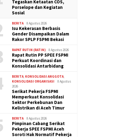
Tegaskan Ketaatan COS,
Porselope dan Kegiatan
Sosial
2
BERITA
8 Agustus 2026
Isu Kekerasan Berbasis
Gender Disampaikan Dalam
Rakor SPLP FSPMI Bekasi
3
RAPAT RUTIN (RATIN)
8 Agustus 2026
Rapat Rutin PP SPEE FSPMI
Perkuat Koordinasi dan
Konsolidasi Antarbidang
4
BERITA
,
KONSOLIDASI ANGGOTA
,
KONSOLIDASI ORGANISASI
8 Agustus
2026
Serikat Pekerja FSPMI
Memperkuat Konsolidasi
Sektor Perkebunan Dan
Kelistrikan di Aceh Timur
5
BERITA
8 Agustus 2026
Pimpinan Cabang Serikat
Pekerja SPEE FSPMI Aceh
Soroti Hak Normatif Pekerja