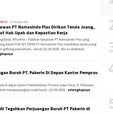
Banding?
ERITA
MP
31 Oktober 2025
awan PT Namasindo Plas Dirikan Tenda Juang,
Cimahi
ut Hak Upah dan Kepastian Kerja
g Barat, KPonline – Puluhan karyawan PT Namasindo Plas yang
ung dalam PUK SPL FSPMI PT Namasindo Plas mendirikan tenda juang
an gerbang perusahaan, Jumat (31/10/2025). Aksi ini dilakukan
gkapnya
ngan Buruh PT. Pakerin Di Depan Kantor Pemprov
ada di depan kantor Pemerintahan Provinsi Jawa Timur Jl. Pahlawan
 untuk memperjuangkan nasib buruh. (21/09/2025)
selengkapnya
AI Teguhkan Perjuangan Buruh PT Pakerin di