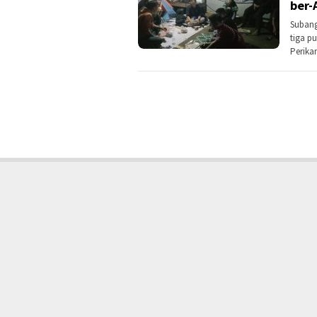
ber-
Subang,
tiga p
Perika
FSPMI
KSPI
KODE ETIK
IKLAN
TENTANG KAMI
KONTAK KAMI
DISCLAIMER