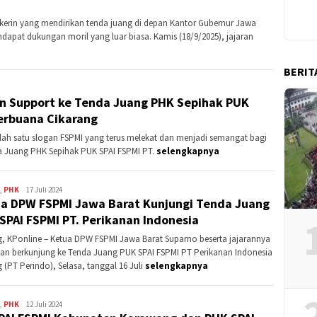
kerin yang mendirikan tenda juang di depan Kantor Gubernur Jawa
apat dukungan moril yang luar biasa. Kamis (18/9/2025), jajaran
BERIT
an Support ke Tenda Juang PHK Sepihak PUK
terbuana Cikarang
salah satu slogan FSPMI yang terus melekat dan menjadi semangat bagi
a Juang PHK Sepihak PUK SPAI FSPMI PT.
selengkapnya
,
PHK
Kontributor
17 Juli 2024
a DPW FSPMI Jawa Barat Kunjungi Tenda Juang
Subang
SPAI FSPMI PT. Perikanan Indonesia
, KPonline – Ketua DPW FSPMI Jawa Barat Suparno beserta jajarannya
dan berkunjung ke Tenda Juang PUK SPAI FSPMI PT Perikanan Indonesia
 (PT Perindo), Selasa, tanggal 16 Juli
selengkapnya
,
PHK
Kontributor
12 Juli 2024
Karawang