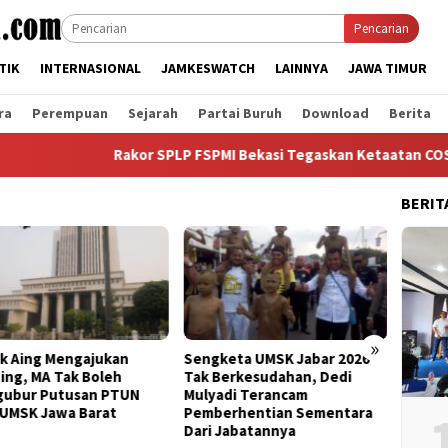
Pencarian
TIK
INTERNASIONAL
JAMKESWATCH
LAINNYA
JAWA TIMUR
ra
Perempuan
Sejarah
Partai Buruh
Download
Berita
Rakor SPLP FSPMI Bekasi Tegaskan Ketaatan COS, Porselop
BERIT
»
keta UMSK Jabar 2026
Banding Putusan PTUN Prihal
Bertem
Berkesudahan, Dedi
UMSK Jabar Tuai Sorotan
Kanton
adi Terancam
KSPI: Yang Bayar UMSK Itu
Terka
erhentian Sementara
Pengusaha, Tapi Mengapa
Bandu
 Jabatannya
Gubernur Ngotot Melakukan