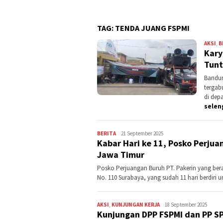
TAG:
TENDA JUANG FSPMI
AKSI
,
B
Kary
Tunt
Bandun
tergab
di dep
selen
BERITA
Kontributor
21 September 2025
Kabar Hari ke 11, Posko Perjua
Jatim
Jawa Timur
Posko Perjuangan Buruh PT. Pakerin yang ber
No. 110 Surabaya, yang sudah 11 hari berdiri
AKSI
,
KUNJUNGAN KERJA
Kontributor
18 September 2025
Kunjungan DPP FSPMI dan PP SP
Jatim