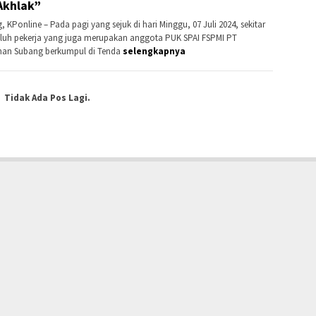
Akhlak”
 KPonline – Pada pagi yang sejuk di hari Minggu, 07 Juli 2024, sekitar
uluh pekerja yang juga merupakan anggota PUK SPAI FSPMI PT
nan Subang berkumpul di Tenda
selengkapnya
Tidak Ada Pos Lagi.
INDEKS
PRIVACY POLICY
PEDOMAN MEDIA SIBER