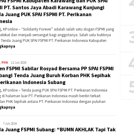
PAI FSPMI Kabupaten Karawang dan PUK SPAI
I PT. Santos Jaya Abadi Karawang Kunjungi
a Juang PUK SPAI FSPMI PT. Perikanan
nesia
, KPonline – “Solidarity Forever” adalah salah satu slogan FSPMI yang
melekat dan menjadi semangat bagi anggotanya. Salah satu buktinya
 Tenda Juang PUK SPAI FSPMI PT. Perikanan Indonesia Kabupaten
gkapnya
,
PHK
Kontributor
12 Juli 2024
en FSPMI Sabilar Rosyad Bersama PP SPAI FSPMI
Karawang
angi Tenda Juang Buruh Korban PHK Sepihak
Perikanan Indonesia Subang
, KPonline – Tenda juang PUK SPAI FSPMI PT. Perikanan Indonesia
 di halaman luar PT. Perikanan Indonesia masih berdiri terkait
lan PHK Sepihak antara PT. Perikanan Indonesia dengan puluhan
gkapnya
Kontributor
7 Juli 2024
a Juang FSPMI Subang: “BUMN AKHLAK Tapi Tak
Subang