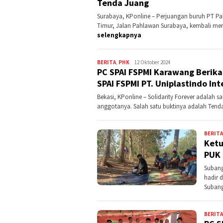
Tenda Juang
Surabaya, KPonline – Perjuangan buruh PT Pa
Timur, Jalan Pahlawan Surabaya, kembali mend
selengkapnya
BERITA
,
PHK
Kontributor
12 Oktober 2024
PC SPAI FSPMI Karawang Berik
Karawang
SPAI FSPMI PT. Uniplastindo In
Bekasi, KPonline – Solidarity Forever adalah 
anggotanya. Salah satu buktinya adalah Tend
BERITA
Ketu
PUK 
Subang
hadir 
Subang
BERITA