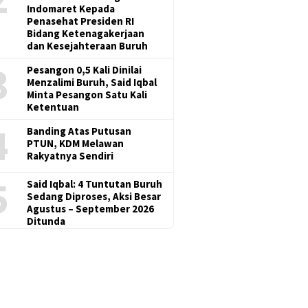
Indomaret Kepada
Penasehat Presiden RI
Bidang Ketenagakerjaan
dan Kesejahteraan Buruh
3
Pesangon 0,5 Kali Dinilai
Menzalimi Buruh, Said Iqbal
Minta Pesangon Satu Kali
Ketentuan
4
Banding Atas Putusan
PTUN, KDM Melawan
Rakyatnya Sendiri
5
Said Iqbal: 4 Tuntutan Buruh
Sedang Diproses, Aksi Besar
Agustus – September 2026
Ditunda