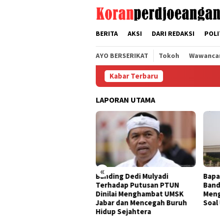
Loncat
tutup
ke
konten
BERITA
AKSI
DARI REDAKSI
POLI
AYO BERSERIKAT
Tokoh
Wawanca
Kabar Terbaru
LAPORAN UTAMA
«
ding Dedi Mulyadi
Bapak Aing Mengajukan
Seng
rhadap Putusan PTUN
Banding, MA Tak Boleh
Tak 
ilai Menghambat UMSK
Mengubur Putusan PTUN
Muly
ar dan Mencegah Buruh
Soal UMSK Jawa Barat
Pemb
up Sejahtera
Dari