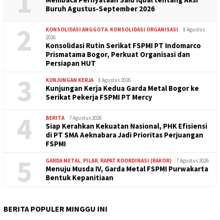
1
Buruh Agustus-September 2026
2
KONSOLIDASI ANGGOTA
,
KONSOLIDASI ORGANISASI
8 Agustus
2026
Konsolidasi Rutin Serikat FSPMI PT Indomarco
Prismatama Bogor, Perkuat Organisasi dan
Persiapan HUT
3
KUNJUNGAN KERJA
8 Agustus 2026
Kunjungan Kerja Kedua Garda Metal Bogor ke
Serikat Pekerja FSPMI PT Mercy
4
BERITA
7 Agustus 2026
Siap Kerahkan Kekuatan Nasional, PHK Efisiensi
di PT SMA Aeknabara Jadi Prioritas Perjuangan
FSPMI
5
GARDA METAL
,
PILAR
,
RAPAT KOORDINASI (RAKOR)
7 Agustus 2026
Menuju Musda IV, Garda Metal FSPMI Purwakarta
Bentuk Kepanitiaan
BERITA POPULER MINGGU INI