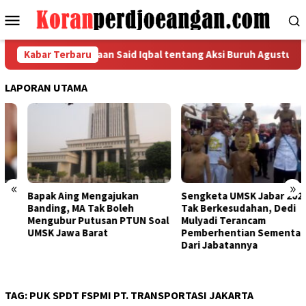
Loncat
Menu
ke
Mobile
konten
embaca Pernyataan Said Iqbal tentang Aksi Buruh Agustus-Sept
Kabar Terbaru
LAPORAN UTAMA
«
»
Bapak Aing Mengajukan
Sengketa UMSK Jabar 2026
Banding, MA Tak Boleh
Tak Berkesudahan, Dedi
Mengubur Putusan PTUN Soal
Mulyadi Terancam
UMSK Jawa Barat
Pemberhentian Sementara
Dari Jabatannya
TAG:
PUK SPDT FSPMI PT. TRANSPORTASI JAKARTA