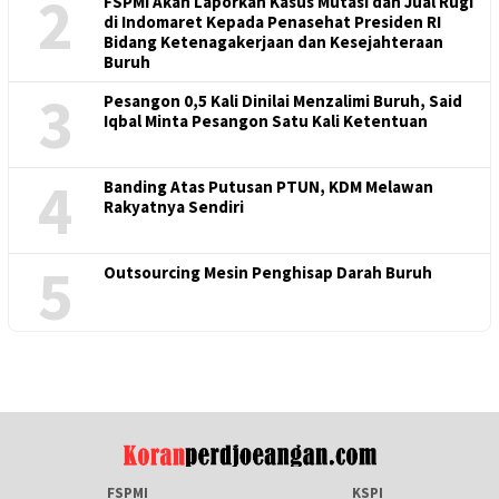
2
FSPMI Akan Laporkan Kasus Mutasi dan Jual Rugi
di Indomaret Kepada Penasehat Presiden RI
Bidang Ketenagakerjaan dan Kesejahteraan
Buruh
3
Pesangon 0,5 Kali Dinilai Menzalimi Buruh, Said
Iqbal Minta Pesangon Satu Kali Ketentuan
4
Banding Atas Putusan PTUN, KDM Melawan
Rakyatnya Sendiri
5
Outsourcing Mesin Penghisap Darah Buruh
FSPMI
KSPI