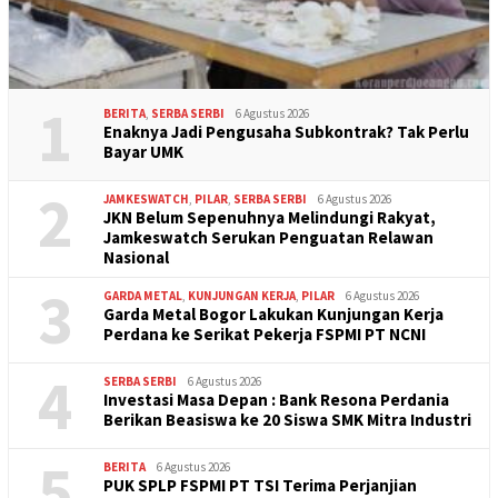
1
BERITA
,
SERBA SERBI
6 Agustus 2026
Enaknya Jadi Pengusaha Subkontrak? Tak Perlu
Bayar UMK
2
JAMKESWATCH
,
PILAR
,
SERBA SERBI
6 Agustus 2026
JKN Belum Sepenuhnya Melindungi Rakyat,
Jamkeswatch Serukan Penguatan Relawan
Nasional
3
GARDA METAL
,
KUNJUNGAN KERJA
,
PILAR
6 Agustus 2026
Garda Metal Bogor Lakukan Kunjungan Kerja
Perdana ke Serikat Pekerja FSPMI PT NCNI
4
SERBA SERBI
6 Agustus 2026
Investasi Masa Depan : Bank Resona Perdania
Berikan Beasiswa ke 20 Siswa SMK Mitra Industri
5
BERITA
6 Agustus 2026
PUK SPLP FSPMI PT TSI Terima Perjanjian