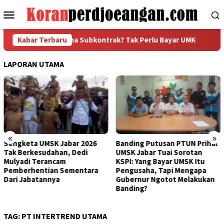
Loncat
Menu
ke
Mobile
konten
a Jadi Pengusaha Subkontrak? Tak Perlu Bayar UMK
Kabar Terbaru
PUK 
LAPORAN UTAMA
«
»
Banding Putusan PTUN Prihal
Bertemu Bupati Bogor, FSPMI
UMSK Jabar Tuai Sorotan
Kantongi Rekomendasi Ini
KSPI: Yang Bayar UMSK Itu
Terkait Putusan PTUN
Pengusaha, Tapi Mengapa
Bandung
Gubernur Ngotot Melakukan
Banding?
TAG:
PT INTERTREND UTAMA