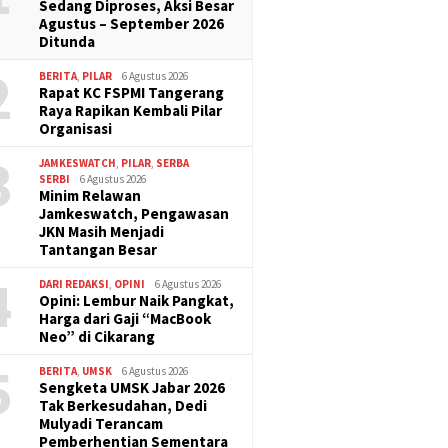
Sedang Diproses, Aksi Besar
Agustus – September 2026
Ditunda
2
BERITA
,
PILAR
6 Agustus 2026
Rapat KC FSPMI Tangerang
Raya Rapikan Kembali Pilar
Organisasi
3
JAMKESWATCH
,
PILAR
,
SERBA
SERBI
6 Agustus 2026
Minim Relawan
Jamkeswatch, Pengawasan
JKN Masih Menjadi
Tantangan Besar
4
DARI REDAKSI
,
OPINI
6 Agustus 2026
Opini: Lembur Naik Pangkat,
Harga dari Gaji “MacBook
Neo” di Cikarang
5
BERITA
,
UMSK
6 Agustus 2026
Sengketa UMSK Jabar 2026
Tak Berkesudahan, Dedi
Mulyadi Terancam
Pemberhentian Sementara