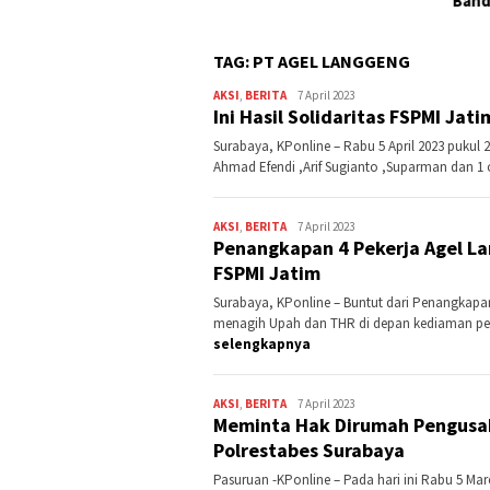
Band
TAG:
PT AGEL LANGGENG
AKSI
,
BERITA
Kontributor
7 April 2023
Ini Hasil Solidaritas FSPMI Jat
Jatim
Surabaya, KPonline – Rabu 5 April 2023 pukul 
Ahmad Efendi ,Arif Sugianto ,Suparman dan 1
AKSI
,
BERITA
Kontributor
7 April 2023
Penangkapan 4 Pekerja Agel La
Jatim
FSPMI Jatim
Surabaya, KPonline – Buntut dari Penangkapa
menagih Upah dan THR di depan kediaman pem
selengkapnya
AKSI
,
BERITA
Kontributor
7 April 2023
Meminta Hak Dirumah Pengusah
Jatim
Polrestabes Surabaya
Pasuruan -KPonline – Pada hari ini Rabu 5 Ma