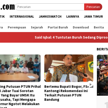
Pencarian
TIK
INTERNASIONAL
JAMKESWATCH
LAINNYA
JAWA TIMUR
ra
Perempuan
Sejarah
Partai Buruh
Download
Berita
Said Iqbal: 4 Tuntutan Buruh Sedang Diproses, Aksi
BERIT
»
ing Putusan PTUN Prihal
Bertemu Bupati Bogor, FSPMI
KDM B
 Jabar Tuai Sorotan
Kantongi Rekomendasi Ini
KSPI J
: Yang Bayar UMSK Itu
Terkait Putusan PTUN
Unjuk 
usaha, Tapi Mengapa
Bandung
rnur Ngotot Melakukan