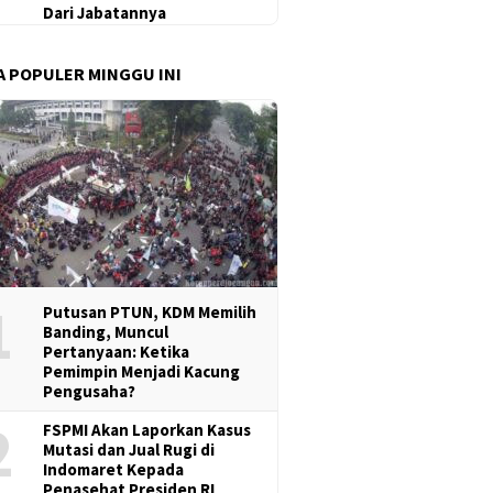
Dari Jabatannya
A POPULER MINGGU INI
1
Putusan PTUN, KDM Memilih
Banding, Muncul
Pertanyaan: Ketika
Pemimpin Menjadi Kacung
Pengusaha?
2
FSPMI Akan Laporkan Kasus
Mutasi dan Jual Rugi di
Indomaret Kepada
Penasehat Presiden RI