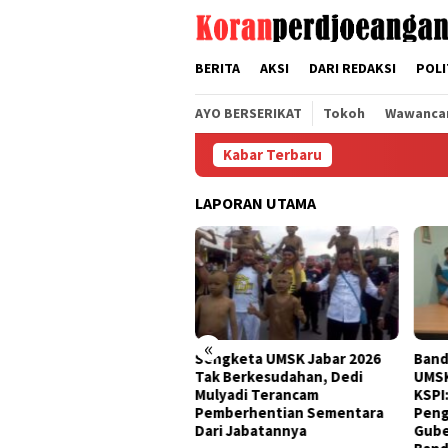
Loncat
tutup
ke
konten
BERITA
AKSI
DARI REDAKSI
POLI
AYO BERSERIKAT
Tokoh
Wawanca
Kabar Terbaru
LAPORAN UTAMA
«
da KSPI Jawa Barat Kecam
Sengketa UMSK Jabar 2026
Band
as Banding Gubernur KDM
Tak Berkesudahan, Dedi
UMSK
as Putusan PTUN UMSK
Mulyadi Terancam
KSPI
26
Pemberhentian Sementara
Peng
Dari Jabatannya
Gube