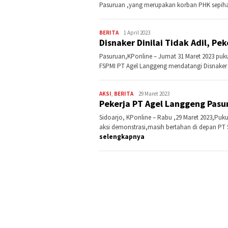
Pasuruan ,yang merupakan korban PHK sepi
BERITA
Kontributor
1 April 2023
Disnaker Dinilai Tidak Adil, Pe
Jatim
Pasuruan,KPonline – Jumat 31 Maret 2023 puk
FSPMI PT Agel Langgeng mendatangi Disnaker 
AKSI
,
BERITA
Kontributor
29 Maret 2023
Pekerja PT Agel Langgeng Pasu
Jatim
Sidoarjo, KPonline – Rabu ,29 Maret 2023,Puk
aksi demonstrasi,masih bertahan di depan PT
selengkapnya