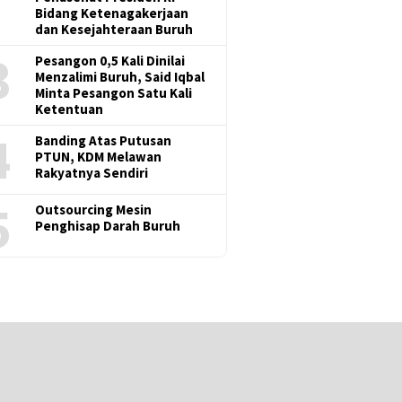
Bidang Ketenagakerjaan
dan Kesejahteraan Buruh
3
Pesangon 0,5 Kali Dinilai
Menzalimi Buruh, Said Iqbal
Minta Pesangon Satu Kali
Ketentuan
4
Banding Atas Putusan
PTUN, KDM Melawan
Rakyatnya Sendiri
5
Outsourcing Mesin
Penghisap Darah Buruh