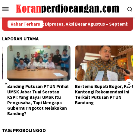
Loncat
Menu
ke
Mobile
konten
n Buruh Sedang Diproses, Aksi Besar Agustus – September 2026 D
Kabar Terbaru
LAPORAN UTAMA
«
»
Banding Putusan PTUN Prihal
Bertemu Bupati Bogor, FSPMI
UMSK Jabar Tuai Sorotan
Kantongi Rekomendasi Ini
KSPI: Yang Bayar UMSK Itu
Terkait Putusan PTUN
Pengusaha, Tapi Mengapa
Bandung
Gubernur Ngotot Melakukan
Banding?
TAG:
PROBOLINGGO