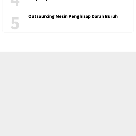
5
Outsourcing Mesin Penghisap Darah Buruh
FSPMI
KSPI
INDEKS
KODE ETIK
IKLAN
PRIVACY POLICY
TENTANG KAMI
KONTAK KAMI
PEDOMAN MEDIA SIBER
DISCLAIMER