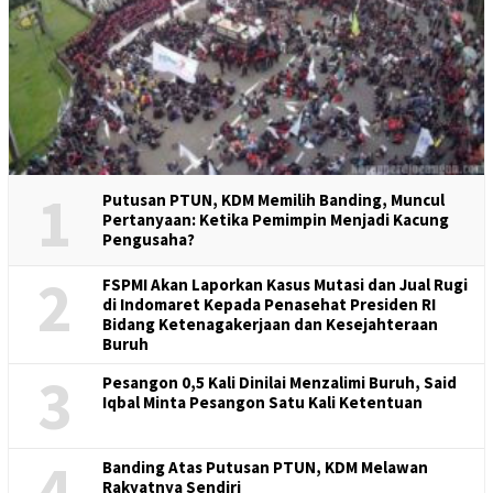
1
Putusan PTUN, KDM Memilih Banding, Muncul
Pertanyaan: Ketika Pemimpin Menjadi Kacung
Pengusaha?
2
FSPMI Akan Laporkan Kasus Mutasi dan Jual Rugi
di Indomaret Kepada Penasehat Presiden RI
Bidang Ketenagakerjaan dan Kesejahteraan
Buruh
3
Pesangon 0,5 Kali Dinilai Menzalimi Buruh, Said
Iqbal Minta Pesangon Satu Kali Ketentuan
4
Banding Atas Putusan PTUN, KDM Melawan
Rakyatnya Sendiri