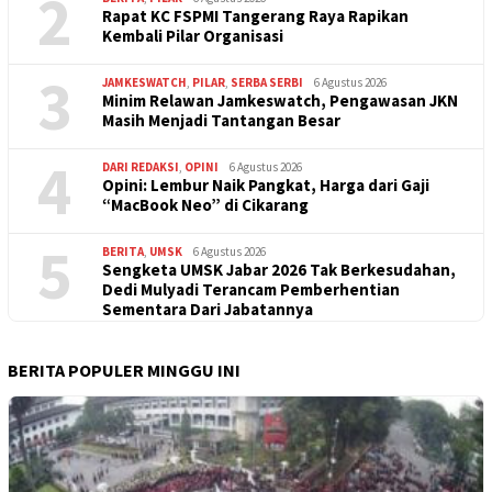
2
Rapat KC FSPMI Tangerang Raya Rapikan
Kembali Pilar Organisasi
3
JAMKESWATCH
,
PILAR
,
SERBA SERBI
6 Agustus 2026
Minim Relawan Jamkeswatch, Pengawasan JKN
Masih Menjadi Tantangan Besar
4
DARI REDAKSI
,
OPINI
6 Agustus 2026
Opini: Lembur Naik Pangkat, Harga dari Gaji
“MacBook Neo” di Cikarang
5
BERITA
,
UMSK
6 Agustus 2026
Sengketa UMSK Jabar 2026 Tak Berkesudahan,
Dedi Mulyadi Terancam Pemberhentian
Sementara Dari Jabatannya
BERITA POPULER MINGGU INI