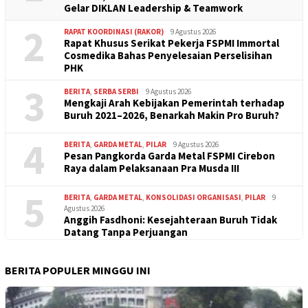
Gelar DIKLAN Leadership & Teamwork
2
RAPAT KOORDINASI (RAKOR)
9 Agustus 2026
Rapat Khusus Serikat Pekerja FSPMI Immortal
Cosmedika Bahas Penyelesaian Perselisihan
PHK
3
BERITA
,
SERBA SERBI
9 Agustus 2026
Mengkaji Arah Kebijakan Pemerintah terhadap
Buruh 2021–2026, Benarkah Makin Pro Buruh?
4
BERITA
,
GARDA METAL
,
PILAR
9 Agustus 2026
Pesan Pangkorda Garda Metal FSPMI Cirebon
Raya dalam Pelaksanaan Pra Musda III
5
BERITA
,
GARDA METAL
,
KONSOLIDASI ORGANISASI
,
PILAR
9
Agustus 2026
Anggih Fasdhoni: Kesejahteraan Buruh Tidak
Datang Tanpa Perjuangan
BERITA POPULER MINGGU INI