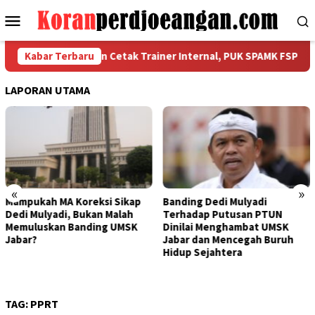
Loncat
Menu
ke
Mobile
konten
 Kaderisasi dan Cetak Trainer Internal, PUK SPAMK FSPMI PT S
Kabar Terbaru
LAPORAN UTAMA
«
»
Mampukah MA Koreksi Sikap
Banding Dedi Mulyadi
Dedi Mulyadi, Bukan Malah
Terhadap Putusan PTUN
Memuluskan Banding UMSK
Dinilai Menghambat UMSK
Jabar?
Jabar dan Mencegah Buruh
Hidup Sejahtera
TAG:
PPRT