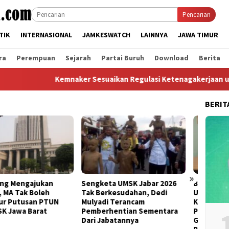
Pencarian
TIK
INTERNASIONAL
JAMKESWATCH
LAINNYA
JAWA TIMUR
ra
Perempuan
Sejarah
Partai Buruh
Download
Berita
Kemnaker Sesuaikan Regulasi Ketenagakerjaan untuk Men
BERIT
»
keta UMSK Jabar 2026
Banding Putusan PTUN Prihal
Bertem
Berkesudahan, Dedi
UMSK Jabar Tuai Sorotan
Kanton
adi Terancam
KSPI: Yang Bayar UMSK Itu
Terka
erhentian Sementara
Pengusaha, Tapi Mengapa
Bandu
 Jabatannya
Gubernur Ngotot Melakukan