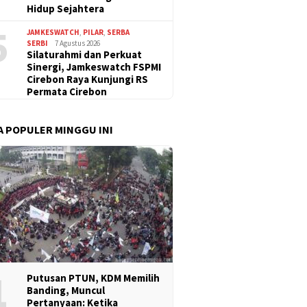
Hidup Sejahtera
5
JAMKESWATCH
,
PILAR
,
SERBA
SERBI
7 Agustus 2026
Silaturahmi dan Perkuat
Sinergi, Jamkeswatch FSPMI
Cirebon Raya Kunjungi RS
Permata Cirebon
A POPULER MINGGU INI
1
Putusan PTUN, KDM Memilih
Banding, Muncul
Pertanyaan: Ketika