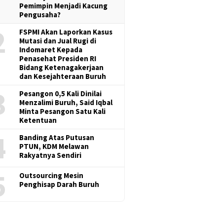
Pemimpin Menjadi Kacung
Pengusaha?
2
FSPMI Akan Laporkan Kasus
Mutasi dan Jual Rugi di
Indomaret Kepada
Penasehat Presiden RI
Bidang Ketenagakerjaan
dan Kesejahteraan Buruh
3
Pesangon 0,5 Kali Dinilai
Menzalimi Buruh, Said Iqbal
Minta Pesangon Satu Kali
Ketentuan
4
Banding Atas Putusan
PTUN, KDM Melawan
Rakyatnya Sendiri
5
Outsourcing Mesin
Penghisap Darah Buruh