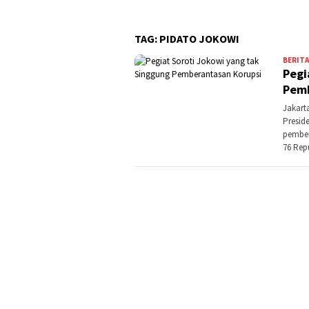
TAG:
PIDATO JOKOWI
BERITA
Pegi
Pemb
Jakart
Presid
pember
76 Rep