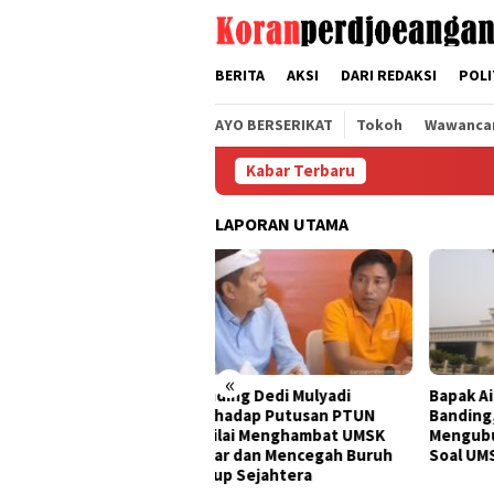
Loncat
tutup
ke
konten
BERITA
AKSI
DARI REDAKSI
POLI
AYO BERSERIKAT
Tokoh
Wawanca
Kabar Terbaru
LAPORAN UTAMA
«
ding Dedi Mulyadi
Bapak Aing Mengajukan
Seng
rhadap Putusan PTUN
Banding, MA Tak Boleh
Tak 
ilai Menghambat UMSK
Mengubur Putusan PTUN
Muly
ar dan Mencegah Buruh
Soal UMSK Jawa Barat
Pemb
up Sejahtera
Dari