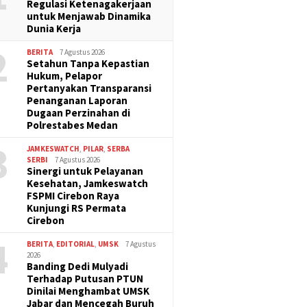
Regulasi Ketenagakerjaan
untuk Menjawab Dinamika
Dunia Kerja
2
BERITA
7 Agustus 2026
Setahun Tanpa Kepastian
Hukum, Pelapor
Pertanyakan Transparansi
Penanganan Laporan
Dugaan Perzinahan di
Polrestabes Medan
3
JAMKESWATCH
,
PILAR
,
SERBA
SERBI
7 Agustus 2026
Sinergi untuk Pelayanan
Kesehatan, Jamkeswatch
FSPMI Cirebon Raya
Kunjungi RS Permata
Cirebon
4
BERITA
,
EDITORIAL
,
UMSK
7 Agustus
2026
Banding Dedi Mulyadi
Terhadap Putusan PTUN
Dinilai Menghambat UMSK
Jabar dan Mencegah Buruh