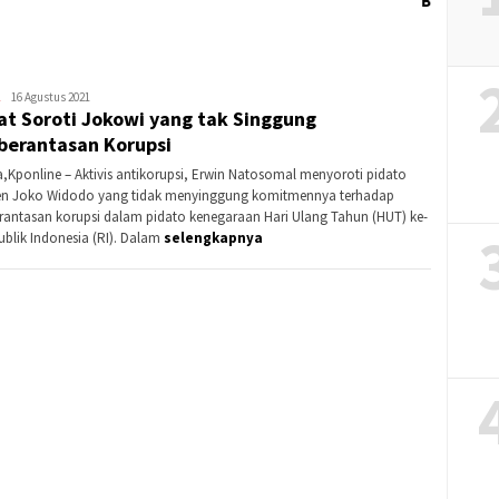
Banding?
Redaksi
16 Agustus 2021
at Soroti Jokowi yang tak Singgung
KPonline
erantasan Korupsi
a,Kponline – Aktivis antikorupsi, Erwin Natosomal menyoroti pidato
en Joko Widodo yang tidak menyinggung komitmennya terhadap
antasan korupsi dalam pidato kenegaraan Hari Ulang Tahun (HUT) ke-
ublik Indonesia (RI). Dalam
selengkapnya