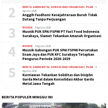
2
BERITA
,
GARDA METAL
,
KONSOLIDASI ORGANISASI
,
PILAR
9
Agustus 2026
Anggih Fasdhoni: Kesejahteraan Buruh Tidak
Datang Tanpa Perjuangan
3
MUSNIK
9 Agustus 2026
Musnik PUK SPAI FSPMI PT Fast Food Indonesia
Surabaya, Slamet Tekankan Amanah Organisasi
4
MUSNIK
9 Agustus 2026
Musnik Gabungan PUK SPAI FSPMI Percetakan
Enam Jaya dan PUK KFC Surabaya Tetapkan
Pengurus Periode 2026-2029
5
BERITA
,
GARDA METAL
,
KONSOLIDASI ORGANISASI
,
PILAR
9
Agustus 2026
Kurniawan Tekankan Soliditas dan Disiplin
Garda Metal dalam Konsolidasi Akbar Garda
Metal Jawa Tengah
BERITA POPULER MINGGU INI