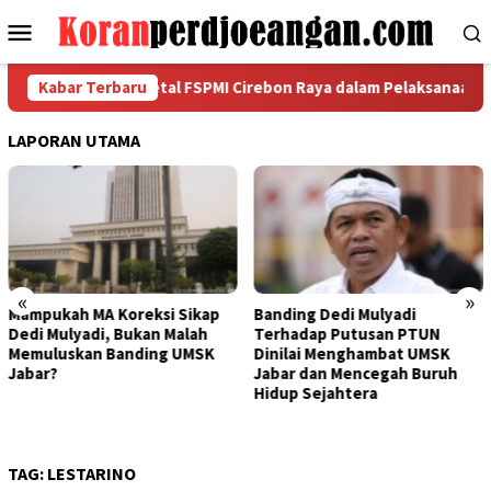
Loncat
Menu
ke
Mobile
konten
korda Garda Metal FSPMI Cirebon Raya dalam Pelaksanaan Pra Mus
Kabar Terbaru
LAPORAN UTAMA
«
»
eksi Sikap
Banding Dedi Mulyadi
Bapak Aing Meng
kan Malah
Terhadap Putusan PTUN
Banding, MA Tak 
ding UMSK
Dinilai Menghambat UMSK
Mengubur Putusa
Jabar dan Mencegah Buruh
UMSK Jawa Barat
Hidup Sejahtera
TAG:
LESTARINO