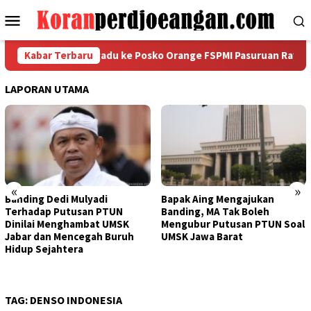
Loncat
Menu
ke
Mobile
konten
Plas Abadi Mengadu ke Posko Orange FSPMI Pasuruan Raya
Kabar Terbaru
LAPORAN UTAMA
«
»
Banding Dedi Mulyadi
Bapak Aing Mengajukan
Terhadap Putusan PTUN
Banding, MA Tak Boleh
Dinilai Menghambat UMSK
Mengubur Putusan PTUN Soal
Jabar dan Mencegah Buruh
UMSK Jawa Barat
Hidup Sejahtera
TAG:
DENSO INDONESIA