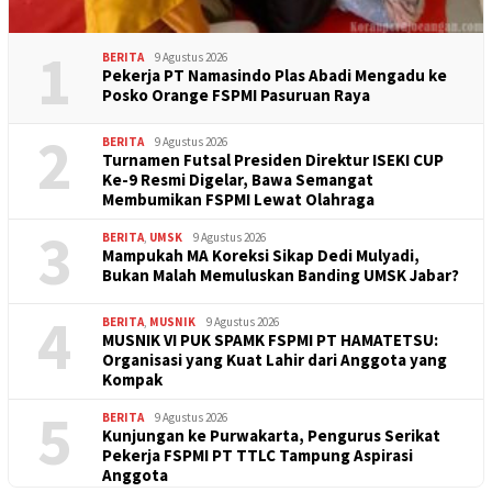
1
BERITA
9 Agustus 2026
Pekerja PT Namasindo Plas Abadi Mengadu ke
Posko Orange FSPMI Pasuruan Raya
2
BERITA
9 Agustus 2026
Turnamen Futsal Presiden Direktur ISEKI CUP
Ke-9 Resmi Digelar, Bawa Semangat
Membumikan FSPMI Lewat Olahraga
3
BERITA
,
UMSK
9 Agustus 2026
Mampukah MA Koreksi Sikap Dedi Mulyadi,
Bukan Malah Memuluskan Banding UMSK Jabar?
4
BERITA
,
MUSNIK
9 Agustus 2026
MUSNIK VI PUK SPAMK FSPMI PT HAMATETSU:
Organisasi yang Kuat Lahir dari Anggota yang
Kompak
5
BERITA
9 Agustus 2026
Kunjungan ke Purwakarta, Pengurus Serikat
Pekerja FSPMI PT TTLC Tampung Aspirasi
Anggota