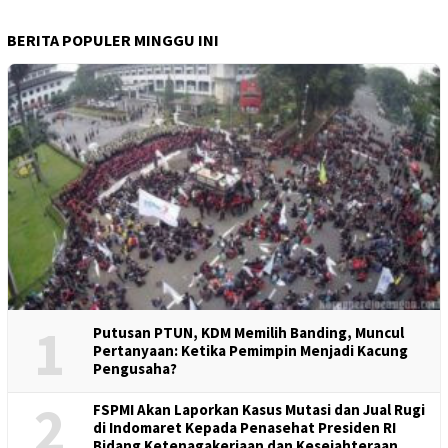
BERITA POPULER MINGGU INI
1
Putusan PTUN, KDM Memilih Banding, Muncul
Pertanyaan: Ketika Pemimpin Menjadi Kacung
Pengusaha?
2
FSPMI Akan Laporkan Kasus Mutasi dan Jual Rugi
di Indomaret Kepada Penasehat Presiden RI
Bidang Ketenagakerjaan dan Kesejahteraan