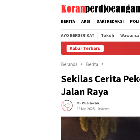
Loncat
tutup
ke
konten
BERITA
AKSI
DARI REDAKSI
POLI
AYO BERSERIKAT
Tokoh
Wawanca
Kabar Terbaru
Beranda
Berita
Sekilas Cerita Pek
Jalan Raya
MP Pelalawan
22 Mei 2025
0 views