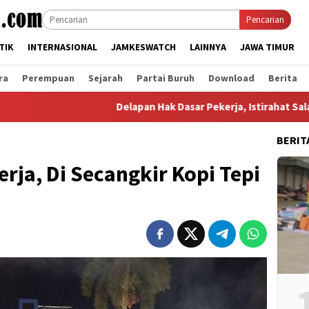
Pencarian
TIK
INTERNASIONAL
JAMKESWATCH
LAINNYA
JAWA TIMUR
ra
Perempuan
Sejarah
Partai Buruh
Download
Berita
Delapan Hak Dasar Pekerja, Istirahat Salah Satunya
BERIT
erja, Di Secangkir Kopi Tepi