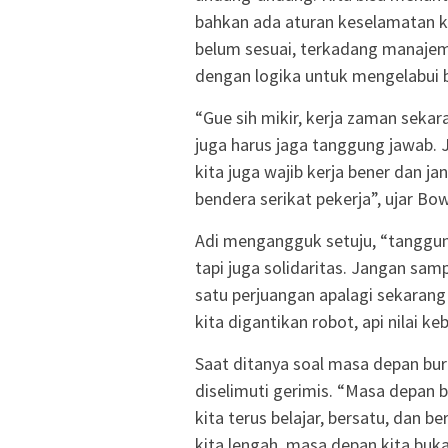
bahkan ada aturan keselamatan ker
belum sesuai, terkadang manajem
dengan logika untuk mengelabui 
“Gue sih mikir, kerja zaman sekar
juga harus jaga tanggung jawab. 
kita juga wajib kerja bener dan ja
bendera serikat pekerja”, ujar Bo
Adi mengangguk setuju, “tanggun
tapi juga solidaritas. Jangan samp
satu perjuangan apalagi sekarang 
kita digantikan robot, api nilai k
Saat ditanya soal masa depan buru
diselimuti gerimis. “Masa depan bu
kita terus belajar, bersatu, dan b
kita lengah, masa depan kita buka