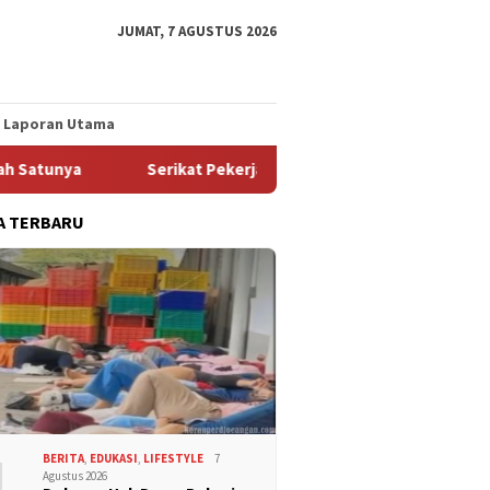
JUMAT, 7 AGUSTUS 2026
Laporan Utama
Serikat Pekerja FSPMI PT Indomarco Prismatama Caban
A TERBARU
1
BERITA
,
EDUKASI
,
LIFESTYLE
7
Agustus 2026