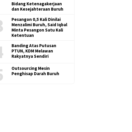
Bidang Ketenagakerjaan
dan Kesejahteraan Buruh
3
Pesangon 0,5 Kali Dinilai
Menzalimi Buruh, Said Iqbal
Minta Pesangon Satu Kali
Ketentuan
4
Banding Atas Putusan
PTUN, KDM Melawan
Rakyatnya Sendiri
5
Outsourcing Mesin
Penghisap Darah Buruh