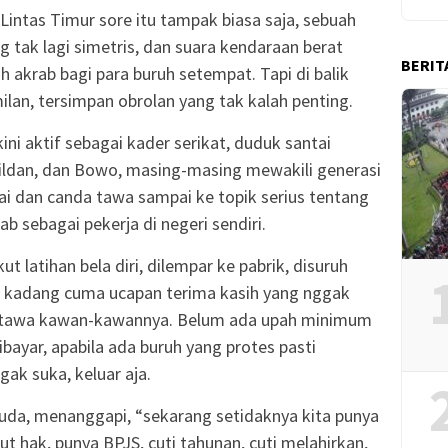
 Lintas Timur sore itu tampak biasa saja, sebuah
ng tak lagi simetris, dan suara kendaraan berat
BERIT
h akrab bagi para buruh setempat. Tapi di balik
ilan, tersimpan obrolan yang tak kalah penting.
kini aktif sebagai kader serikat, duduk santai
Wildan, dan Bowo, masing-masing mewakili generasi
ai dan canda tawa sampai ke topik serius tentang
b sebagai pekerja di negeri sendiri.
ut latihan bela diri, dilempar ke pabrik, disuruh
an kadang cuma ucapan terima kasih yang nggak
ut tawa kawan-kawannya. Belum ada upah minimum
ibayar, apabila ada buruh yang protes pasti
ak suka, keluar aja.
uda, menanggapi, “sekarang setidaknya kita punya
 hak, punya BPJS, cuti tahunan, cuti melahirkan,