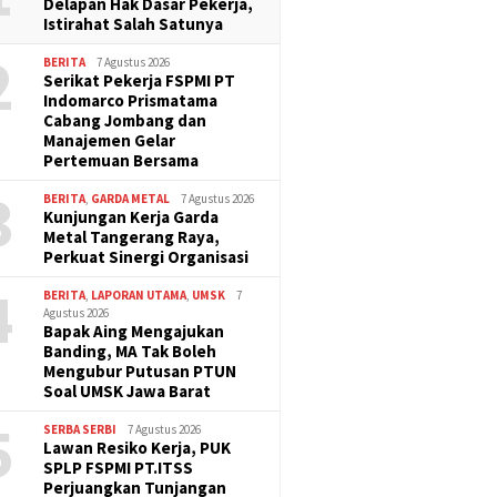
Delapan Hak Dasar Pekerja,
Istirahat Salah Satunya
2
BERITA
7 Agustus 2026
Serikat Pekerja FSPMI PT
Indomarco Prismatama
Cabang Jombang dan
Manajemen Gelar
Pertemuan Bersama
3
BERITA
,
GARDA METAL
7 Agustus 2026
Kunjungan Kerja Garda
Metal Tangerang Raya,
Perkuat Sinergi Organisasi
4
BERITA
,
LAPORAN UTAMA
,
UMSK
7
Agustus 2026
Bapak Aing Mengajukan
Banding, MA Tak Boleh
Mengubur Putusan PTUN
Soal UMSK Jawa Barat
5
SERBA SERBI
7 Agustus 2026
Lawan Resiko Kerja, PUK
SPLP FSPMI PT.ITSS
Perjuangkan Tunjangan