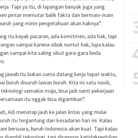
ja. Tapi ya itu, di lapangan banyak juga yang
en pintar memutar balik fakta dan bermain-main
buruh yang minin pengetahuan akan haknya”.
ang itu kayak pacaran, ada komitmen, ada hak, tapi
Jangan sampai karena sibuk nuntut hak, lupa kalau
ngan sampai kita saling sikut gara-gara beda
wo.
g jawab itu bukan cuma datang kerja tepat waktu,
ai buruh disuruh lawan buruh. Kita ini satu nasib,
teknologi semakin maju, bisa jadi nanti pekerjaan
ebersamaan itu nggak bisa digantikan”.
h, Adi menatap jauh ke jalan lintas yang mulai
ruh itu tergantung dari kesadaran hari ini. Kalau
erani bersuara, buruh Indonesia akan kuat. Tapi kalau
n diambil teknologi, tapi dirampas ketidakpedulian