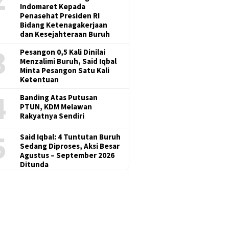
Indomaret Kepada
Penasehat Presiden RI
Bidang Ketenagakerjaan
dan Kesejahteraan Buruh
3
Pesangon 0,5 Kali Dinilai
Menzalimi Buruh, Said Iqbal
Minta Pesangon Satu Kali
Ketentuan
4
Banding Atas Putusan
PTUN, KDM Melawan
Rakyatnya Sendiri
5
Said Iqbal: 4 Tuntutan Buruh
Sedang Diproses, Aksi Besar
Agustus – September 2026
Ditunda