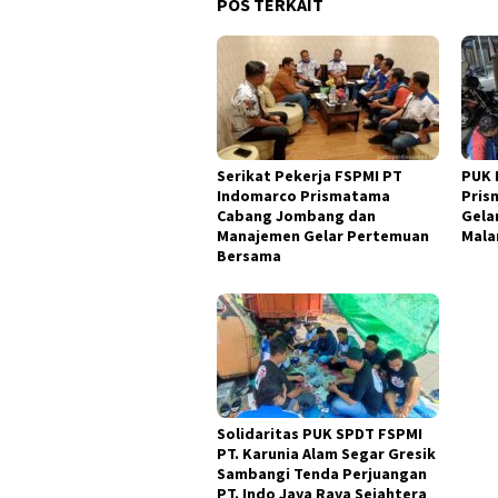
POS TERKAIT
Serikat Pekerja FSPMI PT
PUK 
Indomarco Prismatama
Pris
Cabang Jombang dan
Gela
Manajemen Gelar Pertemuan
Mal
Bersama
Solidaritas PUK SPDT FSPMI
PT. Karunia Alam Segar Gresik
Sambangi Tenda Perjuangan
PT. Indo Jaya Raya Sejahtera