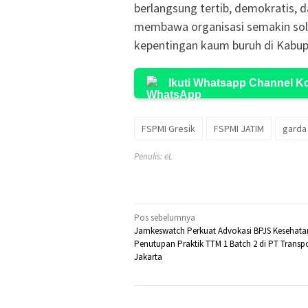
berlangsung tertib, demokratis
membawa organisasi semakin solid
kepentingan kaum buruh di Kabup
Ikuti Whatsapp Channel 
FSPMI Gresik
FSPMI JATIM
garda
Penulis: eL
Navigasi
Pos sebelumnya
Jamkeswatch Perkuat Advokasi BPJS Kesehata
pos
Penutupan Praktik TTM 1 Batch 2 di PT Transpo
Jakarta