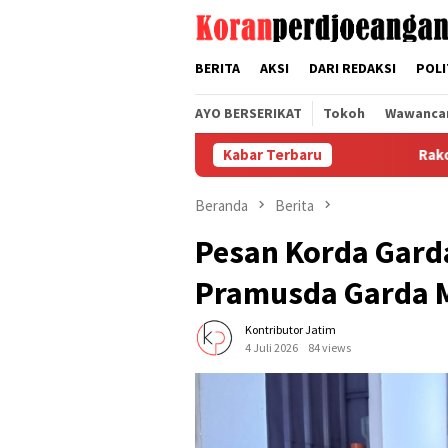
Loncat
tutup
ke
konten
BERITA
AKSI
DARI REDAKSI
POLI
AYO BERSERIKAT
Tokoh
Wawanca
Kabar Terbaru
Rakor SPLP FSPMI Be
Beranda
Berita
Pesan Korda Garda
Pramusda Garda Me
Kontributor Jatim
4 Juli 2026
84 views