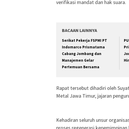
verifikasi mandat dan hak suara.
BACAAN LAINNYA
Serikat Pekerja FSPMI PT
PU
Indomarco Prismatama
Pr
Cabang Jombang dan
Jo
Manajemen Gelar
Hi
Pertemuan Bersama
Rapat tersebut dihadiri oleh Suya
Metal Jawa Timur, jajaran pengur
Kehadiran seluruh unsur organi
proses regenerasi kepemimpinan b