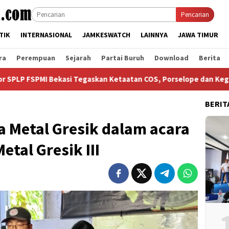
Pencarian
TIK
INTERNASIONAL
JAMKESWATCH
LAINNYA
JAWA TIMUR
ra
Perempuan
Sejarah
Partai Buruh
Download
Berita
kasi Tegaskan Ketaatan COS, Porselope dan Kegiatan Sosial
BERIT
 Metal Gresik dalam acara
tal Gresik III