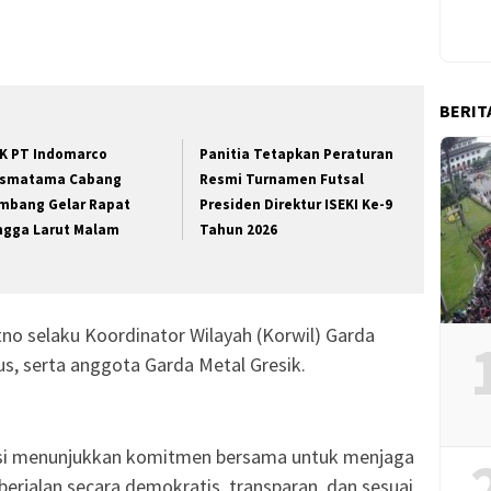
BERIT
K PT Indomarco
Panitia Tetapkan Peraturan
ismatama Cabang
Resmi Turnamen Futsal
mbang Gelar Rapat
Presiden Direktur ISEKI Ke-9
ngga Larut Malam
Tahun 2026
tno selaku Koordinator Wilayah (Korwil) Garda
us, serta anggota Garda Metal Gresik.
sasi menunjukkan komitmen bersama untuk menjaga
erjalan secara demokratis, transparan, dan sesuai