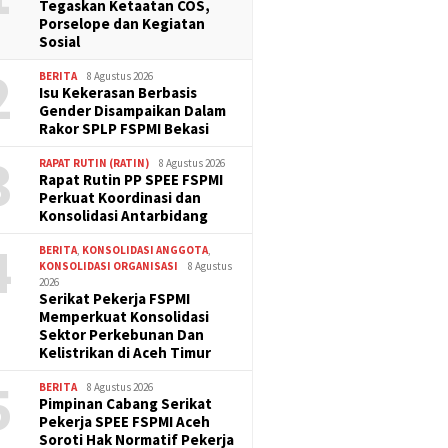
Tegaskan Ketaatan COS,
Porselope dan Kegiatan
Sosial
2
BERITA
8 Agustus 2026
Isu Kekerasan Berbasis
Gender Disampaikan Dalam
Rakor SPLP FSPMI Bekasi
3
RAPAT RUTIN (RATIN)
8 Agustus 2026
Rapat Rutin PP SPEE FSPMI
Perkuat Koordinasi dan
Konsolidasi Antarbidang
4
BERITA
,
KONSOLIDASI ANGGOTA
,
KONSOLIDASI ORGANISASI
8 Agustus
2026
Serikat Pekerja FSPMI
Memperkuat Konsolidasi
Sektor Perkebunan Dan
Kelistrikan di Aceh Timur
5
BERITA
8 Agustus 2026
Pimpinan Cabang Serikat
Pekerja SPEE FSPMI Aceh
Soroti Hak Normatif Pekerja