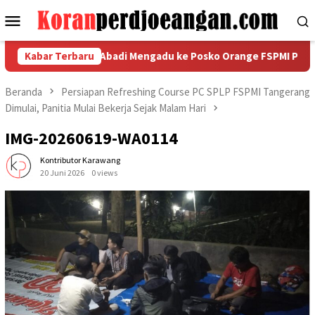
Loncat
Menu
ke
Mobile
konten
Namasindo Plas Abadi Mengadu ke Posko Orange FSPMI Pasuruan 
Kabar Terbaru
Beranda
Persiapan Refreshing Course PC SPLP FSPMI Tangerang
Dimulai, Panitia Mulai Bekerja Sejak Malam Hari
IMG-20260619-WA0114
Kontributor Karawang
20 Juni 2026
0 views