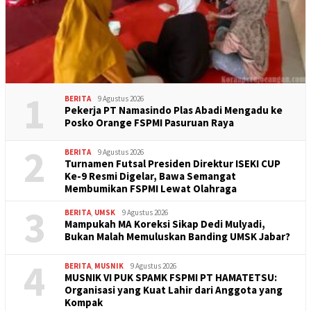
1
BERITA
9 Agustus 2026
Pekerja PT Namasindo Plas Abadi Mengadu ke
Posko Orange FSPMI Pasuruan Raya
2
BERITA
9 Agustus 2026
Turnamen Futsal Presiden Direktur ISEKI CUP
Ke-9 Resmi Digelar, Bawa Semangat
Membumikan FSPMI Lewat Olahraga
3
BERITA
,
UMSK
9 Agustus 2026
Mampukah MA Koreksi Sikap Dedi Mulyadi,
Bukan Malah Memuluskan Banding UMSK Jabar?
4
BERITA
,
MUSNIK
9 Agustus 2026
MUSNIK VI PUK SPAMK FSPMI PT HAMATETSU:
Organisasi yang Kuat Lahir dari Anggota yang
Kompak